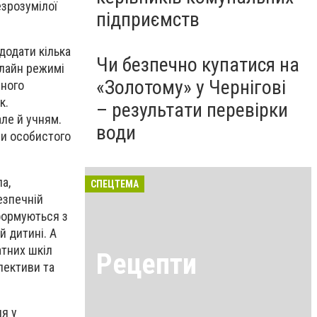
зрозумілої
підприємств
додати кілька
Чи безпечно купатися на
флайн режимі
«Золотому» у Чернігові
чного
к.
– результати перевірки
ле й учням.
води
ми особистого
а,
СПЕЦТЕМА
езпечній
 формуються з
й дитині. А
атних шкіл
Рецепти
лективи та
ня у