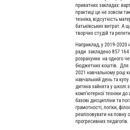
приватних закладах: вар
практиці це не зовсім та
техніка, відсутність мат
батьківських витрат. А щ
творчих студій та репет
Наприклад, у 2019-2020 
ради закладено 857 164 1
розрахунки на одного че
бюджетних коштів. Для п
2021 навчальному році 
навчальний день та купу 
дитина зайнята у школі з
комп’ютерної техніки до
базові дисципліни та по
грамотності, логіки, філ
реалізовувати на повну 
прогресивних педагогів.