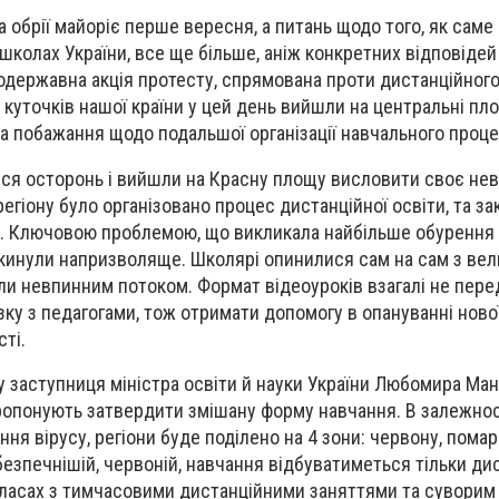
на обрії майоріє перше вересня, а питань щодо того, як саме
школах України, все ще більше, аніж конкретних відповідей 
одержавна акція протесту, спрямована проти дистанційного
 куточків нашої країни у цей день вийшли на центральні площ
та побажання щодо подальшої організації навчального проц
ися осторонь і вийшли на Красну площу висловити своє н
 регіону було організовано процес дистанційної освіти, та з
и. Ключовою проблемою, що викликала найбільше обурення 
окинули напризволяще. Школярі опинилися сам на сам з ве
и невпинним потоком. Формат відеоуроків взагалі не пер
ку з педагогами, тож отримати допомогу в опануванні нової
сті.
гу заступниця міністра освіти й науки України Любомира Ман
опонують затвердити змішану форму навчання. В залежност
я вірусу, регіони буде поділено на 4 зони: червону, пома
езпечнішій, червоній, навчання відбуватиметься тільки дис
класах з тимчасовими дистанційними заняттями та сувори