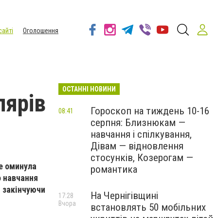
сайті
Оголошення
ОСТАННІ НОВИНИ
лярів
Гороскоп на тиждень 10-16
08:41
серпня: Близнюкам —
навчання і спілкування,
Дівам — відновлення
стосунків, Козерогам —
е оминула
романтика
о навчання
й закінчуючи
На Чернігівщині
17:28
Вчора
встановлять 50 мобільних