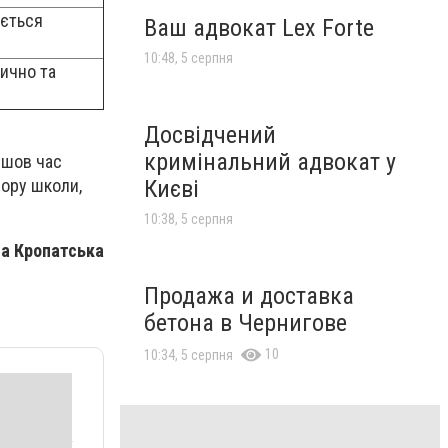
ується
Ваш адвокат Lex Forte
10:48, 5 серпня
ично та
Досвідчений
кримінальний адвокат у
йшов час
Києві
бору школи,
10:38, 5 серпня
на Кропатська
Продажа и доставка
бетона в Чернигове
10
10:34, 5 серпня