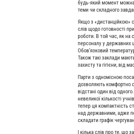
будь-який момент можна 
теми чи складного завд
Якщо з «дистанційкою» сп
слів щодо готовності пр
роботи. В той час, як н
персоналу у державних 
Обов’язковий температур
Також такі заклади мают
захисту та гігієни, від 
Парти з одномісною поса
дозволяють комфортно ор
відстані один від одног
невеликої кількості учні
тепер ця компактність с
над державними, адже пе
складати графік чергува
І кілька слів про те, що