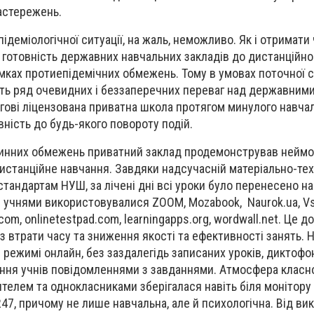
астережень.
деміологічної ситуації, на жаль, неможливо. Як і отримати 
 готовність державних навчальних закладів до дистанційног
мках протиепідемічних обмежень. Тому в умовах поточної с
ь ряд очевидних і беззаперечних переваг над державними.
ігові ліцензована приватна школа протягом минулого навча
вність до будь-якого повороту подій.
нтинних обмежень приватний заклад продемонстрував неймо
истанційне навчання. Завдяки надсучасній матеріально-техн
стандартам НУШ, за лічені дні всі уроки було перенесено на
 учнями використовувалися ZOOM, Mozabook, Naurok.ua, Vse
t.com, onlinetestpad.com, learningapps.org, wordwall.net. Це 
 втрати часу та зниження якості та ефективності занять. 
 режимі онлайн, без заздалегідь записаних уроків, диктофо
ння учнів повідомленнями з завданнями. Атмосфера класно
ителем та однокласниками зберігалася навіть біля монітору
47, причому не лише навчальна, але й психологічна. Від вик