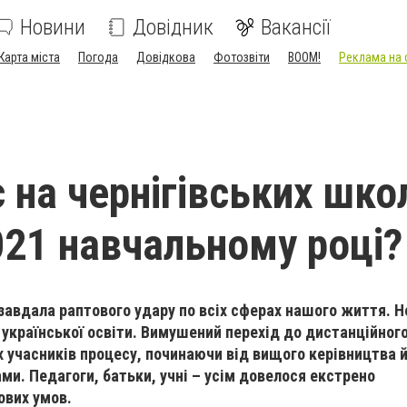
Новини
Довідник
Вакансії
Карта міста
Погода
Довідкова
Фотозвіти
BOOM!
Реклама на 
 на чернігівських шко
021 навчальному році?
завдала раптового удару по всіх сферах нашого життя. Н
у української освіти. Вимушений перехід до дистанційног
х учасників процесу, починаючи від вищого керівництва 
. Педагоги, батьки, учні – усім довелося екстрено
ових умов.