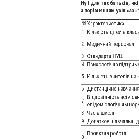
Ну і для тих батьків, я
з порівнянням усіх «за»
№
Характеристика
1
Кількість дітей в клас
2
Медичний персонал
3
Стандарти НУШ
4
Психологічна підтрим
5
Кількість вчителів на 
6
Дистанційне навчанн
Відповідність всім са
7
епідеміологічним нор
8
Час в школі
9
Додаткові навчальні 
1
Проєктна робота
0