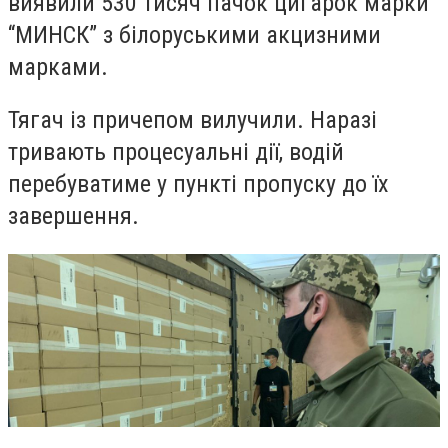
виявили 530 тисяч пачок цигарок марки
“МИНСК” з білоруськими акцизними
марками.
Тягач із причепом вилучили. Наразі
тривають процесуальні дії, водій
перебуватиме у пункті пропуску до їх
завершення.