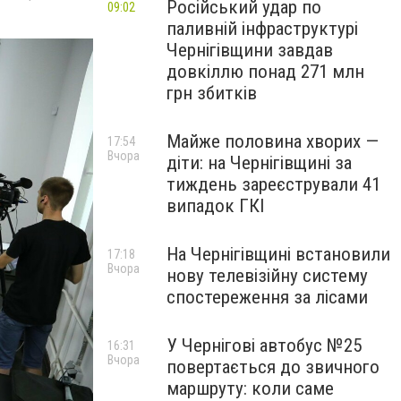
Російський удар по
09:02
паливній інфраструктурі
Чернігівщини завдав
довкіллю понад 271 млн
грн збитків
Майже половина хворих —
17:54
Вчора
діти: на Чернігівщині за
тиждень зареєстрували 41
випадок ГКІ
На Чернігівщині встановили
17:18
Вчора
нову телевізійну систему
спостереження за лісами
У Чернігові автобус №25
16:31
Вчора
повертається до звичного
маршруту: коли саме