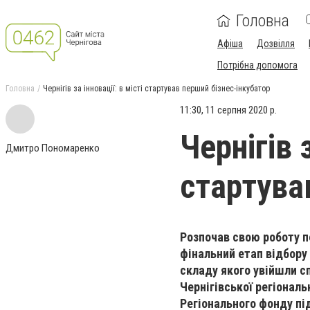
Головна
Афіша
Дозвілля
Потрібна допомога
Головна
Чернігів за інновації: в місті стартував перший бізнес-інкубатор
11:30, 11 серпня 2020 р.
Чернігів з
Дмитро Пономаренко
стартува
Р
озпочав свою роботу п
фінальний етап відбору
складу якого увійш
ли
с
Чернігівськ
ої
регіональ
Регіональн
ого
фонд
у
пі