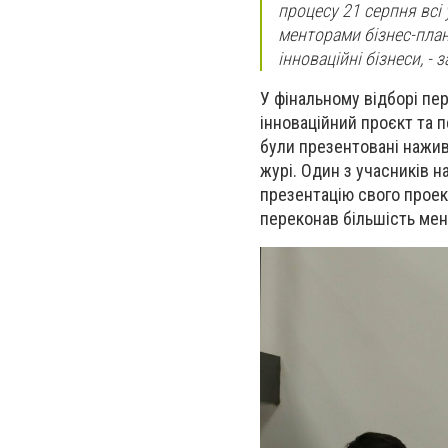
процесу 21 серпня всі
менторами бізнес-пла
інноваційн
і
бізнес
и,
- з
У фінальному відборі пе
інноваційний проєкт та п
були презентовані наживо
журі. Один з учасників н
презентацію свого проект
переконав більшість мент