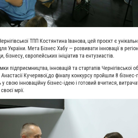
Черн
ігівської ТПП Костянтина Іванова, цей проєкт є унікал
ля України. Мета Бізнес Хабу — розвивати інновації в регіон
 бізнесу, європейських ініціатив та ентузиастів.
ки підприємництва, інновацій та стартапів Чернігівської о
Анастасії Кучерявої
,
до фіналу
конкурс
у пройшли 8 бізнес-
ь
у свою інноваційну бізнес-ідею і
готов
ий
вчитися, витрача
своєї мрії
.