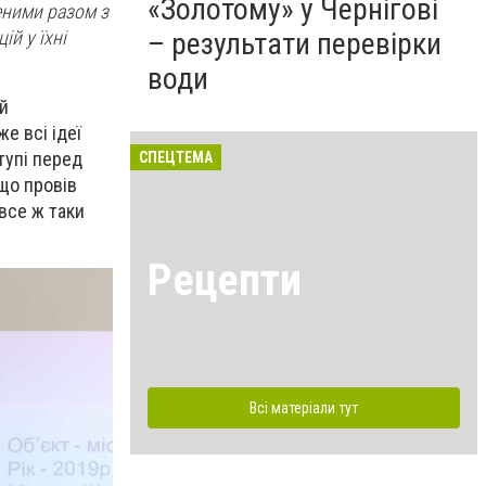
«Золотому» у Чернігові
еними
разом з
ці
й
у
їхні
– результати перевірки
води
ій
е всі ідеї
тупі перед
СПЕЦТЕМА
 що провів
 все ж таки
Рецепти
Всі матеріали тут