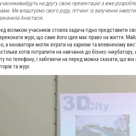
 учасники
вийдуть
на
другу свою
презентацію
з вже розробл
н
ами. Ми влаштуємо свого роду, пітчинг
і
з
залуч
ення
інвести
азначила Анастасія.
ред вісімкою учасників стояла задача гідно представити св
ереконати журі, що саме його ідея має право на життя. Майж
, а інноватори могли зіграти на харизмі та впевненому вис
астільки хотів потрапити на навчання до бізнес-інкубатору,
у по телефону, і забігаючи на перед можна сказати, що він
орів та журі.