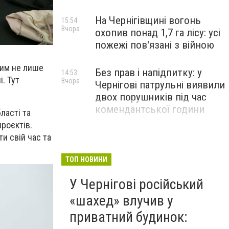
На Чернігівщині вогонь
15:54
Вчора
охопив понад 1,7 га лісу: усі
пожежі пов'язані з війною
ьним не лише
Без прав і напідпитку: у
14:53
і. Тут
Вчора
Чернігові патрульні виявили
двох порушників під час
комендантської години
бласті
та
проєктів.
ти свій час
та
ТОП НОВИНИ
У Чернігові російський
«шахед» влучив у
приватний будинок: