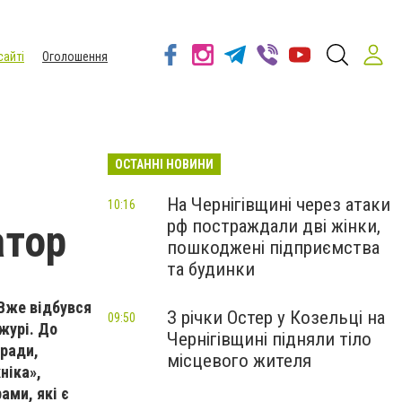
сайті
Оголошення
ОСТАННІ НОВИНИ
На Чернігівщині через атаки
10:16
рф постраждали дві жінки,
атор
пошкоджені підприємства
та будинки
 Вже відбувся
З річки Остер у Козельці на
09:50
журі. До
Чернігівщині підняли тіло
 ради
,
місцевого жителя
ніка»,
рами
, які є