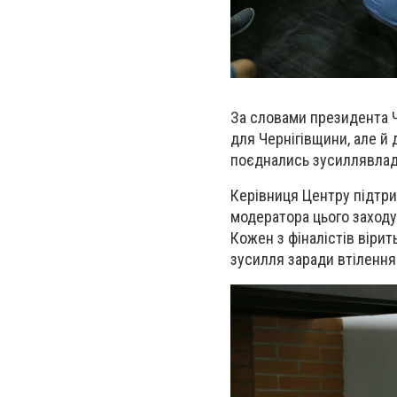
За словами президента 
для Чернігівщини, але й д
поєднались зусиллявлади,
К
ерівниц
я
Центру підтрим
модератора цього заходу
Кожен з фіналістів вірит
зусилля
заради втілення 