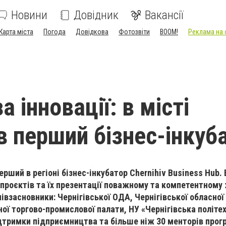
Новини
Довідник
Вакансії
Карта міста
Погода
Довідкова
Фотозвіти
BOOM!
Реклама на 
а інновації: в місті
в перший бізнес-інкуб
ерший в регіоні бізнес-інкубатор
Chernihiv Business Hub
.
 проєктів та їх презентації поважному та компетентному 
півзасновники:
Чернігівськ
ої ОДА
, Чернігівськ
ої обласної
н
ої
торгово-промислов
ої
палат
и
,
НУ
«Чернігівська політех
дтримки підприємництва та
більше ніж 30
ментор
ів
прог