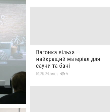
Вагонка вільха –
найкращий матеріал для
сауни та бані
6
09:28, 24 липня