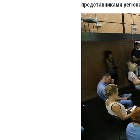
представник
ами
регіона