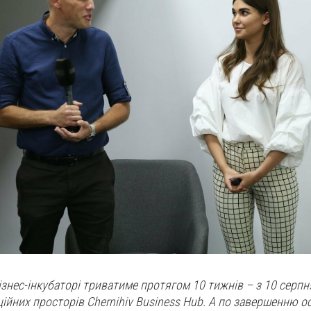
знес-інкубаторі
триватиме протягом 10 тижнів – з 10 серпн
ційних просторів Chernihiv Business Hub
. А по завершенню о