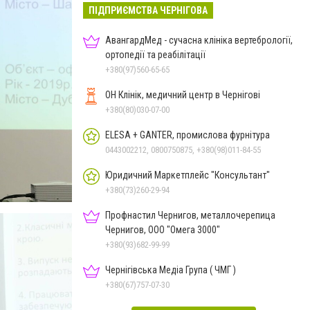
ПІДПРИЄМСТВА ЧЕРНІГОВА
АвангардМед - сучасна клініка вертебрології,
ортопедії та реабілітації
+380(97)560-65-65
ОН Клінік, медичний центр в Чернігові
+380(80)030-07-00
ELESA + GANTER, промислова фурнітура
0443002212, 0800750875, +380(98)011-84-55
Юридичний Маркетплейс "Консультант"
+380(73)260-29-94
Профнастил Чернигов, металлочерепица
Чернигов, ООО "Омега 3000"
+380(93)682-99-99
Чернігівська Медіа Група ( ЧМГ )
+380(67)757-07-30