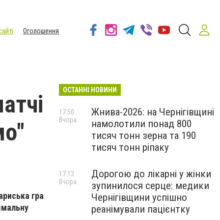
сайті
Оголошення
ОСТАННІ НОВИНИ
матчі
Жнива-2026: на Чернігівщині
17:50
Вчора
намолотили понад 800
мо"
тисяч тонн зерна та 190
тисяч тонн ріпаку
Дорогою до лікарні у жінки
17:13
Вчора
зупинилося серце: медики
вариська гра
Чернігівщини успішно
імальну
реанімували пацієнтку