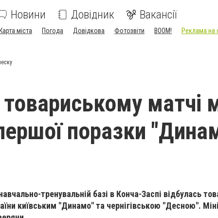
Новини
Довідник
Вакансії
Карта міста
Погода
Довідкова
Фотозвіти
BOOM!
Реклама на 
ческу
у товариському матчі 
першої поразки "Дина
 навчально-тренувальній базі в Конча-Заспі відбулась то
аїни київським "Динамо" та чернігівською "Десною". Мін
веряни.