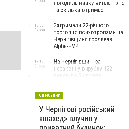
Вчора
погодила низку виплат: хто
та скільки отримає
Затримали 22-річного
13:53
Вчора
торговця психотропами на
Чернігівщині: продавав
Alpha-PVP
На Чернігівщині за
13:17
Вчора
незаконну вирубку 122
дерев до бюджету
сплатили понад 3 млн грн
ТОП НОВИНИ
У Чернігові російський
«шахед» влучив у
приватний будинок: