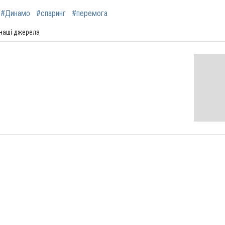
#Динамо
#спаринг
#перемога
 наші джерела