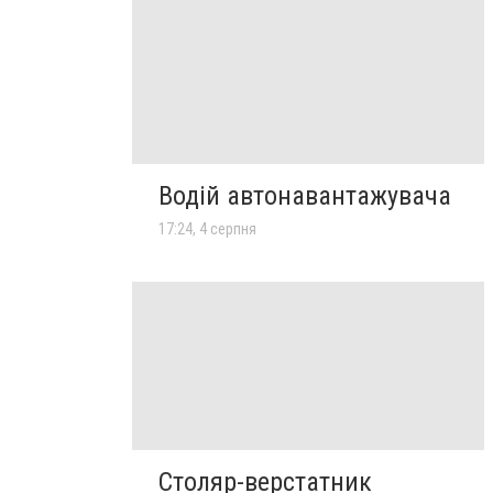
Водій автонавантажувача
17:24, 4 серпня
Столяр-верстатник