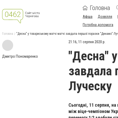
Головна
Афіша
Дозвілля
Потрібна допомога
Головна
"Десна" у товариському матчі матчі завдала першої поразки "Динамо" Лу
21:16, 11 серпня 2020 р.
"Десна" 
Дмитро Пономаренко
завдала 
Луческу
Сьогодні, 11 серпня, на
між віце-чемпіоном Укр
перемогу 1:2 здобули сі