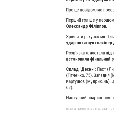
Про це повідомляє прес
Перший гол ще у першому
Олександр Філіппов
.
Зрівняти рахунок міг Ци
удар потягнув голкіпер
Розв'язка ж настала під 
встановили фінальний ра
Склад "Десни"
: Паст (Л
(Гітченко, 75), Западня 
Картушов (Мудрик, 46), О
62).
Наступний спаринг сівер
Якщо ви помітили помилку, виділіть нео