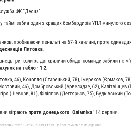
служба ФК "Десна".
 таймі забив один з кращих бомбардирів УПЛ минулого сез
ганков, пробиваючи пенальті на 67-й хвилині, проте одинад
 деснянців Литовка
.
кінець гри, коли за дві хвилини обидві команди забили по м'
хунок на табло - 1:2
.
итовка, 46), Конопля (Старенький, 78), Імереков (Єрмаков, 78
(Мостовий, 46), Домбровський (Арвеладзе, 62), Калітвінцев (Г
гіря (Шевцов, 81), Філіппов (Дегтярьов, 75), Будківський (Т
яни зіграють
проти донецького "Олімпіка"
14 серпня.
бхідний текст і натисніть Ctrl + Enter, щоб повідомити про це редакцію