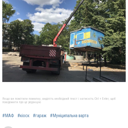
Якщо ви помітили помилку, виділіть необхідний текст і натисніть Ctrl + Enter, щоб
повідомити про це редакцію
#МАФ
#кіоск
#гараж
#Муніципальна варта