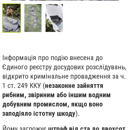
Інформація про подію внесена до
Єдиного реєстру досудових розслідувань,
відкрито кримінальне провадження за ч.
1 ст. 249 ККУ (
незаконне зайняття
рибним, звіриним або іншим водним
добувним промислом, якщо воно
заподіяло істотну шкоду
).
Йому загрожує
штраф від ста до двохсот