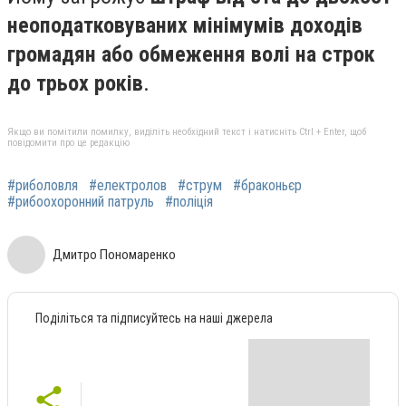
неоподатковуваних мінімумів доходів
громадян або обмеження волі на строк
до трьох років
.
Якщо ви помітили помилку, виділіть необхідний текст і натисніть Ctrl + Enter, щоб
повідомити про це редакцію
#риболовля
#електролов
#струм
#браконьєр
#рибоохоронний патруль
#поліція
Дмитро Пономаренко
Поділіться та підписуйтесь на наші джерела