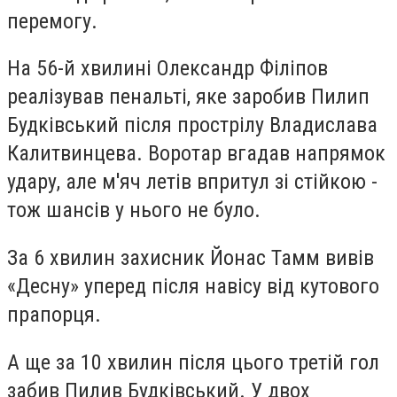
перемогу.
На 56-й хвилині Олександр Філіпов
реалізував пенальті, яке заробив Пилип
Будківський після прострілу Владислава
Калитвинцева. Воротар вгадав напрямок
удару, але м'яч летів впритул зі стійкою -
тож шансів у нього не було.
За 6 хвилин захисник Йонас Тамм вивів
«Десну» уперед після навісу від кутового
прапорця.
А ще за 10 хвилин після цього третій гол
забив Пилив Будківський.
У двох