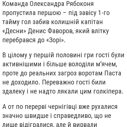
Команда Олександра Рябоконя
пропустила першою – під завісу 1-го
тайму гол забив колишній капітан
«Десни» Денис Фаворов, який влітку
перебрався до «Зорі».
В цілому у першій половині гри гості були
активнішими і більше володіли м'ячем,
проте до реальних загроз воротам Паста
не доходило. Переважно гості били
здалеку і не надто лякали цим голкіпера.
А от по перерві чернігівці вже рухалися
значно швидше і справедливо, що не
лише відігралися, але й вирвали