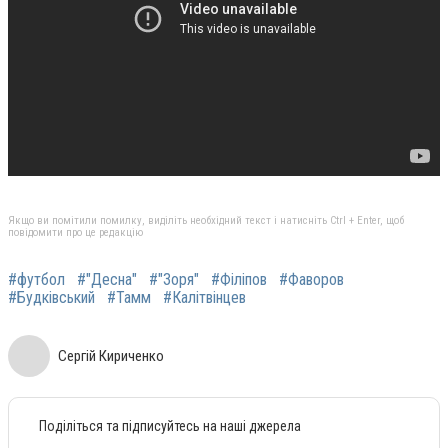
Якщо ви помітили помилку, виділіть необхідний текст і натисніть Ctrl + Enter, щоб
повідомити про це редакцію
#футбол
#"Десна"
#"Зоря"
#Філіпов
#Фаворов
#Будківський
#Тамм
#Калітвінцев
Сергій Кириченко
Поділіться та підписуйтесь на наші джерела