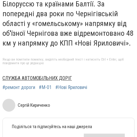
Білоруссю та країнами Балтії. За
попередні два роки по Чернігівській
області у «гомельському» напрямку від
об'їзної Чернігова вже відремонтовано 48
км у напрямку до КПП «Нові Яриловичі».
Якщо ви помітили помилку, виділіть необхідний текст і натисніть Ctrl + Enter, щоб
повідомити про це редакцію
СЛУЖБА АВТОМОБІЛЬНИХ ДОРІГ
#ремонт дороги
#М-01
#Нові Яриловичі
Сергій Кириченко
Поділіться та підписуйтесь на наші джерела