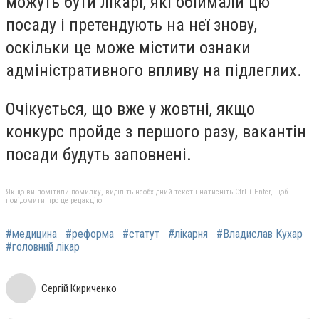
можуть бути лікарі, які обіймали цю
посаду і претендують на неї знову,
оскільки це може містити ознаки
адміністративного впливу на підлеглих.
Очікується, що вже у жовтні, якщо
конкурс пройде з першого разу, вакантін
посади будуть заповнені.
Якщо ви помітили помилку, виділіть необхідний текст і натисніть Ctrl + Enter, щоб
повідомити про це редакцію
#медицина
#реформа
#статут
#лікарня
#Владислав Кухар
#головний лікар
Сергій Кириченко