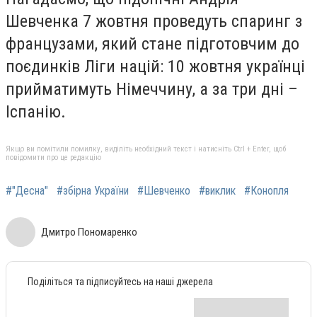
Шевченка 7 жовтня проведуть спаринг з
французами, який стане підготовчим до
поєдинків Ліги націй: 10 жовтня українці
прийматимуть Німеччину, а за три дні –
Іспанію.
Якщо ви помітили помилку, виділіть необхідний текст і натисніть Ctrl + Enter, щоб
повідомити про це редакцію
#"Десна"
#збірна України
#Шевченко
#виклик
#Конопля
Дмитро Пономаренко
Поділіться та підписуйтесь на наші джерела