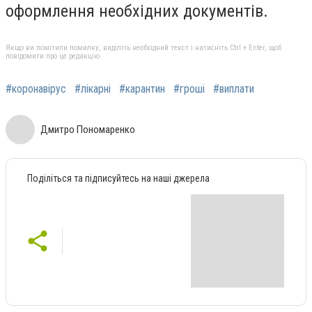
оформлення необхідних документів.
Якщо ви помітили помилку, виділіть необхідний текст і натисніть Ctrl + Enter, щоб
повідомити про це редакцію
#коронавірус
#лікарні
#карантин
#гроші
#виплати
Дмитро Пономаренко
Поділіться та підписуйтесь на наші джерела