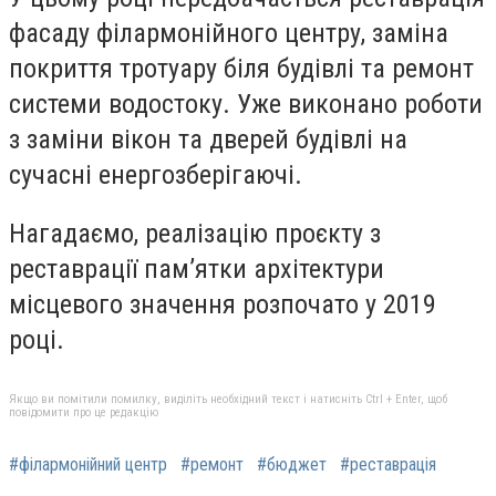
фасаду філармонійного центру, заміна
покриття тротуару біля будівлі та ремонт
системи водостоку. Уже виконано роботи
з заміни вікон та дверей будівлі на
сучасні енергозберігаючі.
Нагадаємо, реалізацію проєкту з
реставрації пам’ятки архітектури
місцевого значення розпочато у 2019
році.
Якщо ви помітили помилку, виділіть необхідний текст і натисніть Ctrl + Enter, щоб
повідомити про це редакцію
#філармонійний центр
#ремонт
#бюджет
#реставрація