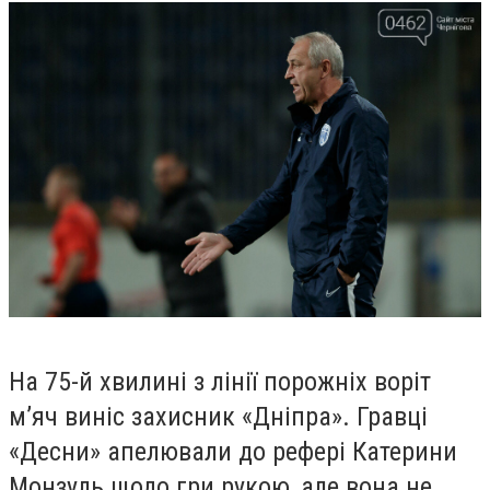
На 75-й хвилині з лінії порожніх воріт
м’яч виніс захисник «Дніпра». Гравці
«Десни» апелювали до рефері Катерини
Монзуль щодо гри рукою, але вона не