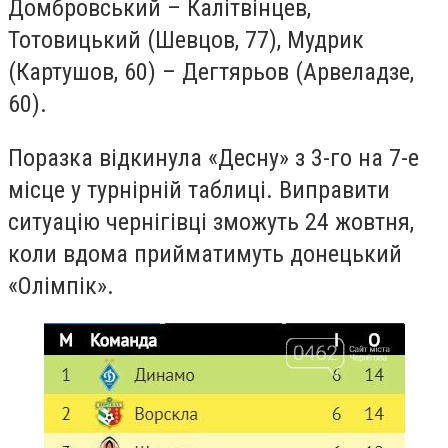
Домбровський – Калітвінцев,
Тотовицький (Шевцов, 77), Мудрик
(Картушов, 60) – Дегтярьов (Арвеладзе,
60).
Поразка відкинула «Десну» з 3-го на 7-е
місце у турнірній таблиці. Виправити
ситуацію чернігівці зможуть 24 жовтня,
коли вдома прийматимуть донецький
«Олімпік».