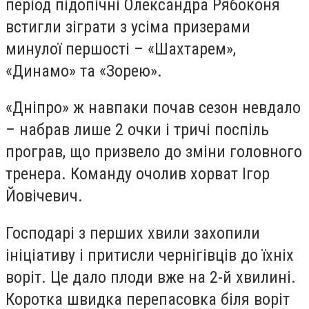
період підопічні Олександра Рябоконя
встигли зіграти з усіма призерами
минулої першості – «Шахтарем»,
«Динамо» та «Зорею».
«Дніпро» ж навпаки почав сезон невдало
– набрав лише 2 очки і тричі поспіль
програв, що призвело до зміни головного
тренера. Команду очолив хорват Ігор
Йовічевич.
Господарі з перших хвили захопили
ініціативу і притисли чернігівців до їхніх
воріт. Це дало плоди вже на 2-й хвилині.
Коротка швидка перепасовка біля воріт