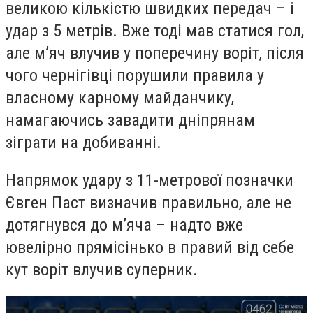
великою кількістю швидких передач – і
удар з 5 метрів. Вже тоді мав статися гол,
але м’яч влучив у поперечину воріт, після
чого чернігівці порушили правила у
власному карному майданчику,
намагаючись завадити дніпрянам
зіграти на добиванні.
Напрямок удару з 11-метрової позначки
Євген Паст визначив правильно, але не
дотягнувся до м’яча – надто вже
ювелірно прямісінько в правий від себе
кут воріт влучив суперник.