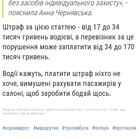
без засобів індивідуального захисту», -
пояснила Анна Чернявська.
Штраф за цією статтею - від 17 до 34
тисяч гривень водієві, а перевізник за це
порушення може заплатити від 34 до 170
тисяч гривень.
Водії кажуть, платити штраф ніхто не
хоче, вимушені рахувати пасажирів у
салоні, щоб заробити бодай щось.
Якщо ви помітили помилку, виділіть необхідний текст і натисніть Ctrl + Enter, щоб
повідомити про це редакцію
#коронавірус
#маршрутки
#тролейбуси
#поліція
#протоколи