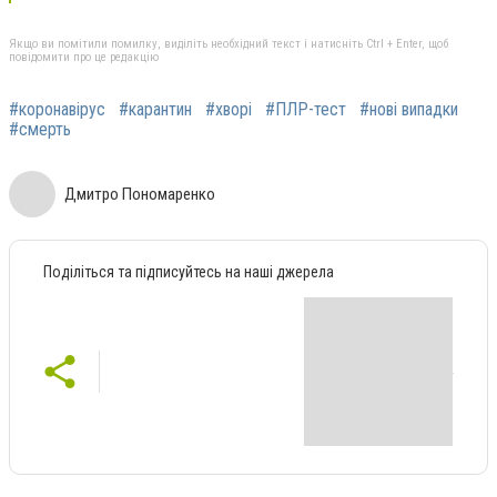
Якщо ви помітили помилку, виділіть необхідний текст і натисніть Ctrl + Enter, щоб
повідомити про це редакцію
#коронавірус
#карантин
#хворі
#ПЛР-тест
#нові випадки
#смерть
Дмитро Пономаренко
Поділіться та підписуйтесь на наші джерела