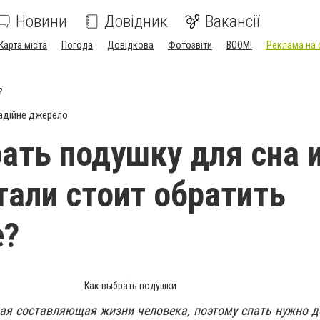
Новини
Довідник
Вакансії
Карта міста
Погода
Довідкова
Фотозвіти
BOOM!
Реклама на 
?
адійне джерело
ать подушку для сна и
тали стоит обратить
е?
Как выбрать подушки
ая составляющая жизни человека, поэтому спать нужно д