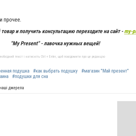
и прочее.
овар и получить консультацию переходите на сайт -
my-p
"My Present" - лавочка нужных вещей!
бхідний текст і натисніть Ctrl + Enter, щоб повідомити про це редакцію
венная подушка
#как выбрать подушку
#магазин "Май презент"
аина
#подушки для сна
 наші джерела