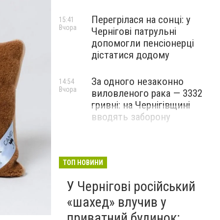
Перегрілася на сонці: у
15:41
Вчора
Чернігові патрульні
допомогли пенсіонерці
дістатися додому
За одного незаконно
14:54
Вчора
виловленого рака — 3332
гривні: на Чернігівщині
вводять заборону
ТОП НОВИНИ
У Чернігові російський
Большой выбор подушек
«шахед» влучив у
Интернет-магазин "Май Презент"
приватний будинок: