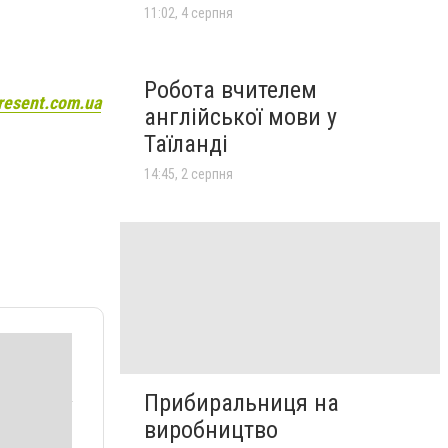
11:02, 4 серпня
Робота вчителем
resent.com.ua
англійської мови у
Таїланді
14:45, 2 серпня
Прибиральниця на
виробництво