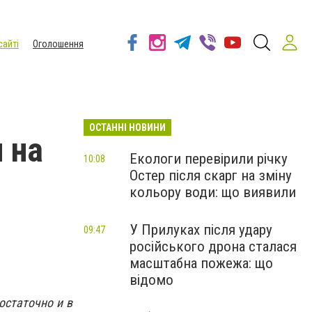
сайті
Оголошення
ОСТАННІ НОВИНИ
 на
Екологи перевірили річку
10:08
Остер після скарг на зміну
кольору води: що виявили
У Прилуках після удару
09:47
російського дрона сталася
масштабна пожежа: що
відомо
остаточно и в