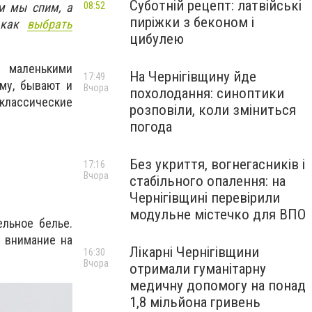
Суботній рецепт: латвійські
м мы спим, а
08:52
пиріжки з беконом і
м как
выбрать
цибулею
 маленькими
На Чернігівщину йде
17:49
му, бывают и
Вчора
похолодання: синоптики
классические
розповіли, коли зміниться
погода
Без укриття, вогнегасників і
17:16
Вчора
стабільного опалення: на
Чернігівщині перевірили
модульне містечко для ВПО
ельное белье.
 внимание на
Лікарні Чернігівщини
16:30
Вчора
отримали гуманітарну
медичну допомогу на понад
1,8 мільйона гривень