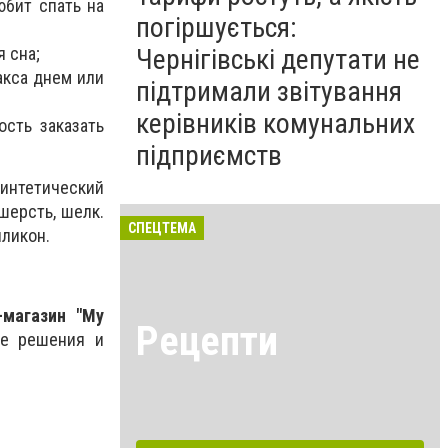
юбит спать на
погіршується:
 сна;
Чернігівські депутати не
са днем ​​или
підтримали звітування
керівників комунальних
ость заказать
підприємств
синтетический
шерсть, шелк.
СПЕЦТЕМА
иликон.
-магазин "My
Рецепти
ые решения и