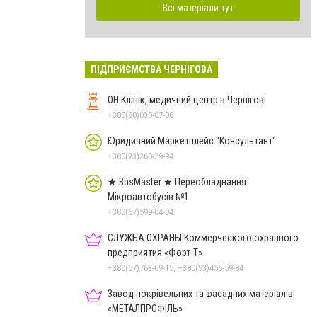
Всі матеріали тут
ПІДПРИЄМСТВА ЧЕРНІГОВА
ОН Клінік, медичний центр в Чернігові
+380(80)030-07-00
Юридичний Маркетплейс "Консультант"
+380(73)260-29-94
★ BusMaster ★ Переобладнання
Мікроавтобусів №1
+380(67)599-04-04
СЛУЖБА ОХРАНЫ Коммерческого охранного
предприятия «Форт-Т»
+380(67)763-69-15, +380(93)455-59-84
Декоративные подушки
Завод покрівельних та фасадних матеріалів
Май Презент
«МЕТАЛПРОФІЛЬ»