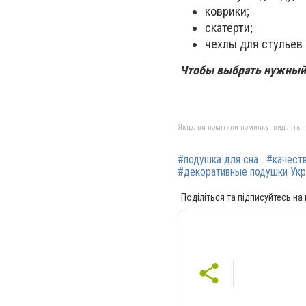
коврики;
скатерти;
чехлы для стульев 
Чтобы выбрать нужный т
Якщо ви помітили помилку, виділіть нео
#подушка для сна
#качест
#декоративные подушки Укр
Поділіться та підписуйтесь на