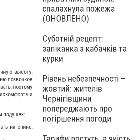
спалахнула пожежа
(ОНОВЛЕНО)
Суботній рецепт:
запіканка з кабачків та
курки
очную высоту,
Рівень небезпечності –
нию позвонков
вать, поэтому
жовтий: жителів
дискомфорта и
Чернігівщини
попереджають про
ы подушек:
погіршення погоди
ть на спине,
Тарифи ростуть, а якість