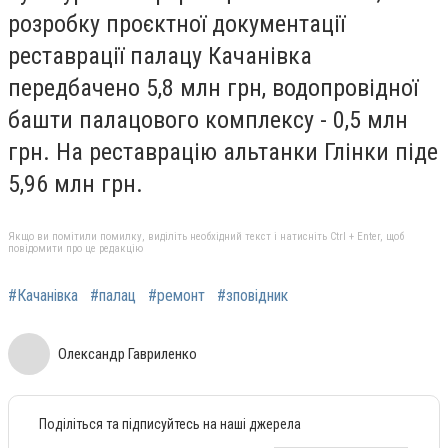
розробку проєктної документації
реставрації палацу Качанівка
передбачено 5,8 млн грн, водопровідної
башти палацового комплексу - 0,5 млн
грн. На реставрацію альтанки Глінки піде
5,96 млн грн.
Якщо ви помітили помилку, виділіть необхідний текст і натисніть Ctrl + Enter, щоб
повідомити про це редакцію
#Качанівка
#палац
#ремонт
#зповідник
Олександр Гавриленко
Поділіться та підписуйтесь на наші джерела