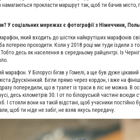
и намагаються прокласти маршрут так, щоб ти бачив місто, 
али? У соціальних мережах є фотографії з Німеччини, Пол
 марафон, який входить до шістки найкрутіших марафонів сві
ба лотерею проходити. Коли у 2018 році ми туди їздили з т
 Тобто десь як населення в середньому райцентрі. Із Черні
ило.
й марафон. У Білорусі бігав у Гомелі, а ще був дуже цікавий 
міста Друскінінкай. Бігли прямо через кордон, і вже на фініш
разу попередили, що в туалет із траси в ліс не можна. В о
усі, десь кілометрів 30. І от по білоруській частині всюди
б. І стояли вони на такій відстані, щоб учасники постійно б
али, щоб ти ніде не забіг, не взяв якусь передачу.