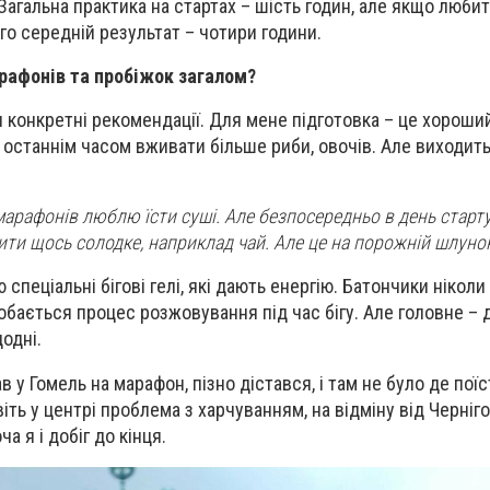
агальна практика на стартах – шість годин, але якщо любит
го середній результат – чотири години.
арафонів та пробіжок загалом?
и конкретні рекомендації. Для мене підготовка – це хороши
 останнім часом вживати більше риби, овочів. Але виходить
 марафонів люблю їсти суші. Але безпосередньо в день старт
пити щось солодке, наприклад чай. Але це на порожній шлуно
спеціальні бігові гелі, які дають енергію. Батончики ніколи 
добається процес розжовування під час бігу. Але головне –
одні.
в у Гомель на марафон, пізно дістався, і там не було де поїс
віть у центрі проблема з харчуванням, на відміну від Черніго
ча я і добіг до кінця.