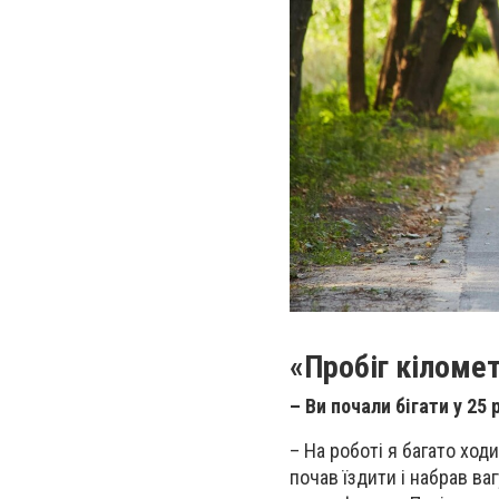
«Пробіг кіломет
– Ви почали бігати у 25
– На роботі я багато ход
почав їздити і набрав ва