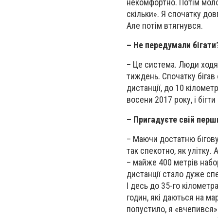
некомфортно. Потім моло
скільки». Я спочатку дов
Але потім втягнувся.
– Не передумали бігати
– Це система. Люди ходят
тиждень. Спочатку бігав о
дистанції, до 10 кілометр
восени 2017 року, і бігт
– Пригадуєте свій пер
– Маючи достатню бігову 
так спекотно, як улітку.
– майже 400 метрів набо
дистанції стало дуже сп
І десь до 35-го кілометр
годин, які даються на ма
попустило, я «вчепився» з