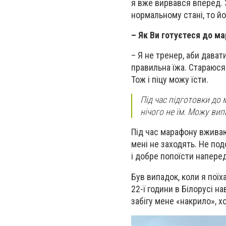
я вже вирвався вперед. З
нормальному стані, то йо
– Як Ви готуєтеся до м
– Я не тренер, аби дават
правильна їжа. Стараюся
Тож і піцу можу їсти.
Під час підготовки до
нічого не їм. Можу ви
Під час марафону вживаю 
мені не заходять. Не по
і добре попоїсти наперед
Був випадок, коли я поїха
22-ї години в Білорусі на
забігу мене «накрило», хо