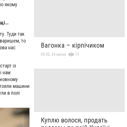
по якому
ьщі…
ту. Туди так
оваришем, то
Вагонка – кірпічиком
гова нас
13
09:30, 24 липня
старт із
і нам
сновному
 стояли машини
ули в полі
Куплю волося, продать