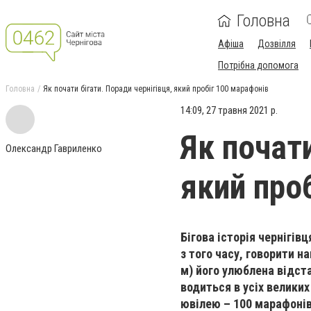
Головна
Афіша
Дозвілля
Потрібна допомога
Головна
Як почати бігати. Поради чернігівця, який пробіг 100 марафонів
14:09, 27 травня 2021 р.
Як почати
Олександр Гавриленко
який про
Бігова історія чернігів
з того часу, говорити н
м) його улюблена відстан
водиться в усіх великих
ювілею – 100 марафонів