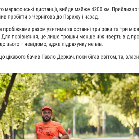
го марафонські дистанції, вийде майже 4200 км. Приблизно 
шив пробігти з Чернігова до Парижу і назад.
а пробіжками разом узятими за останні три роки та три міс
 Для порівняння, це лише трошки менше ніж чверть від пр
 до цього – невідомо, адже підрахунку не вів.
о цікавого бачив Павло Деркач, поки бігав світом, та, власн