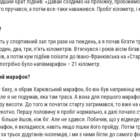
дший брат підбив: «Давай сходимо на пробіжку, пробіжимо
го пручався, а потім все-таки наважився. Пробіг кілометр, і
?
ь у спортивний зал три рази на тиждень, а я почав бігати т
дин, два, три, п’ять кілометрів. Втягнувся і років вісім бігав
ів, а потім кум підбив поїхати до Івано-Франківська на «Ста
и потрібно було напівмарафон – 21 кілометр.
ший марафон?
базу, я обрав Харківський марафон, бо він був наприкінці кв
 Але я не подумав, яка там траса. А вона для першого мараф
ру висоти. До того ж початок старту затримався, то вже на
екотно. Першу половину я пробіг нормально, а далі почало 
а більше йшов, ніж біг. Але не здався. Побачив, що у відведе
рафон, я вкладаюся, навіть якщо пішки його пройду. Потім т
а трьох дідуганів-іноземців, і ми з ними бігли до самого фі