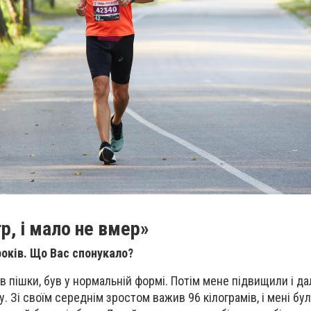
р, і мало не вмер»
 років. Що Вас спонукало?
ив пішки, був у нормальній формі. Потім мене підвищили і д
гу. Зі своїм середнім зростом важив 96 кілограмів, і мені бу