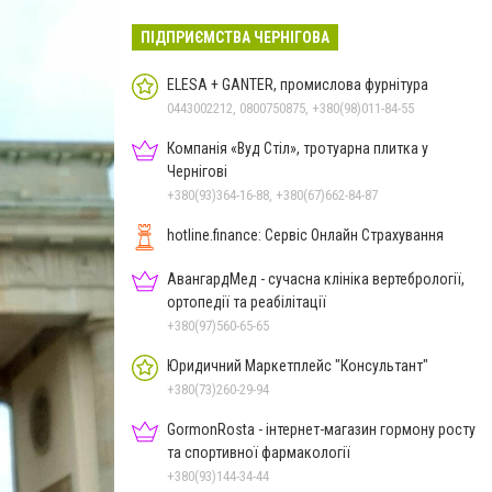
ПІДПРИЄМСТВА ЧЕРНІГОВА
ELESA + GANTER, промислова фурнітура
0443002212, 0800750875, +380(98)011-84-55
Компанія «Вуд Стіл», тротуарна плитка у
Чернігові
+380(93)364-16-88, +380(67)662-84-87
hotline.finance: Сервіс Онлайн Страхування
АвангардМед - сучасна клініка вертебрології,
ортопедії та реабілітації
+380(97)560-65-65
Юридичний Маркетплейс "Консультант"
+380(73)260-29-94
GormonRosta - інтернет-магазин гормону росту
та спортивної фармакології
+380(93)144-34-44