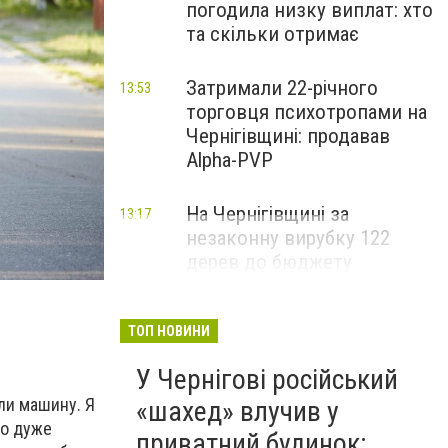
погодила низку виплат: хто
та скільки отримає
Затримали 22-річного
13:53
торговця психотропами на
Чернігівщині: продавав
Alpha-PVP
На Чернігівщині за
13:17
незаконну вирубку 122
дерев до бюджету
сплатили понад 3 млн грн
ТОП НОВИНИ
У Чернігові російський
али машину. Я
«шахед» влучив у
ло дуже
приватний будинок: