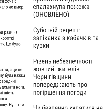
ся хоча б
спалахнула пожежа
 мало не вмер.
(ОНОВЛЕНО)
Суботній рецепт:
ри рази на
запіканка з кабачків та
 короткі
рт». Це було
курки
Рівень небезпечності –
жовтий: жителів
ітня, а це не
ону була важка
Чернігівщини
 середині
попереджають про
судомити ноги.
погіршення погоди
ні шість
рохи
нішу. Ну а там
Чи безпечно купатися на