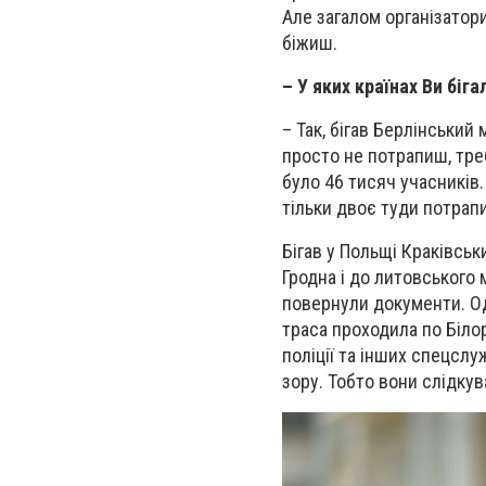
Але загалом організатор
біжиш.
– У яких країнах Ви біг
– Так, бігав Берлінський
просто не потрапиш, тре
було 46 тисяч учасників.
тільки двоє туди потрап
Бігав у Польщі Краківськи
Гродна і до литовського 
повернули документи. Од
траса проходила по Білор
поліції та інших спецслуж
зору. Тобто вони слідкув