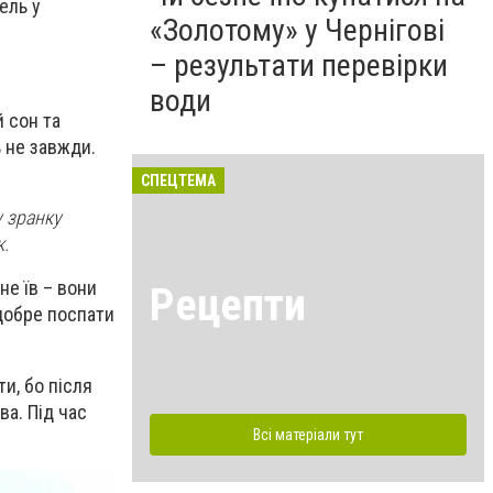
ель у
«Золотому» у Чернігові
– результати перевірки
води
й сон та
 не завжди.
СПЕЦТЕМА
у зранку
к.
не їв – вони
Рецепти
 добре поспати
ти, бо після
ва. Під час
Всі матеріали тут