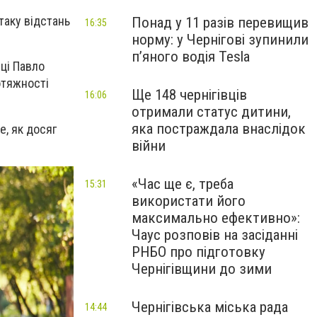
таку відстань
Понад у 11 разів перевищив
16:35
норму: у Чернігові зупинили
пʼяного водія Tesla
яці Павло
отяжності
Ще 148 чернігівців
16:06
отримали статус дитини,
яка постраждала внаслідок
е, як досяг
війни
«Час ще є, треба
15:31
використати його
максимально ефективно»:
Чаус розповів на засіданні
РНБО про підготовку
Чернігівщини до зими
Чернігівська міська рада
14:44