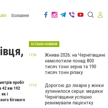
сайті
Оголошення
ОСТАННІ НОВИНИ
івця,
Жнива-2026: на Чернігівщині
17:50
намолотили понад 800
тисяч тонн зерна та 190
тисяч тонн ріпаку
метрів пробіг
Дорогою до лікарні у жінки
17:13
а 42 км 192
зупинилося серце: медики
 як і
Чернігівщини успішно
сного бігового
реанімували пацієнтку