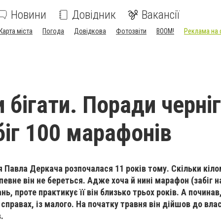
Новини
Довідник
Вакансії
Карта міста
Погода
Довідкова
Фотозвіти
BOOM!
Реклама на 
 бігати. Поради черніг
біг 100 марафонів
ця Павла Деркача розпочалася 11 років тому. Скільки кіло
апевне він не береться. Адже хоча й нині марафон (забіг н
ь, проте практикує її він близько трьох років. А починав,
 справах, із малого. На початку травня він дійшов до вла
.