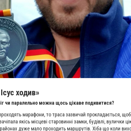
Ісус ходив»
біг чи паралельно можна щось цікаве подивитися?
 проходять марафони, то траса зазвичай прокладається, щоб
ачіпала якісь місцеві старовинні замки, будівлі, вулички цік
районах дуже мало проходить маршрутів. Хіба що коли вих