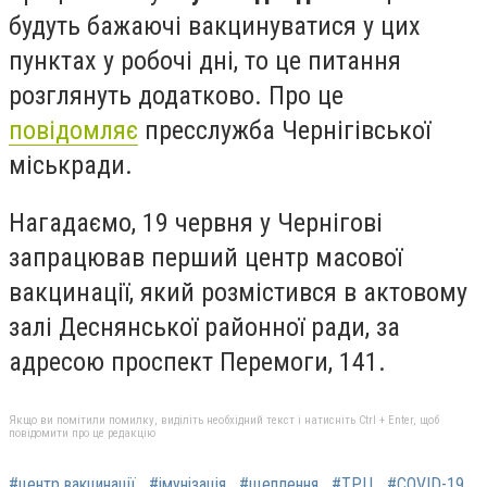
будуть бажаючі вакцинуватися у цих
пунктах у робочі дні, то це питання
розглянуть додатково. Про це
повідомляє
пресслужба Чернігівської
міськради.
Нагадаємо, 19 червня у Чернігові
запрацював перший центр масової
вакцинації, який розмістився в актовому
залі Деснянської районної ради, за
адресою проспект Перемоги, 141.
Якщо ви помітили помилку, виділіть необхідний текст і натисніть Ctrl + Enter, щоб
повідомити про це редакцію
#центр вакцинації
#імунізація
#щеплення
#ТРЦ
#COVID-19