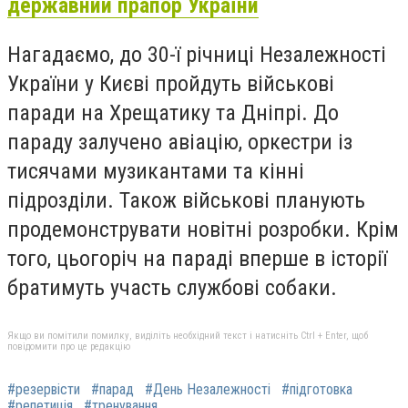
державний прапор України
Нагадаємо, до 30-ї річниці Незалежності
України у Києві пройдуть військові
паради на Хрещатику та Дніпрі. До
параду залучено авіацію, оркестри із
тисячами музикантами та кінні
підрозділи. Також військові планують
продемонструвати новітні розробки. Крім
того, цьогоріч на параді вперше в історії
братимуть участь службові собаки.
Якщо ви помітили помилку, виділіть необхідний текст і натисніть Ctrl + Enter, щоб
повідомити про це редакцію
#резервісти
#парад
#День Незалежності
#підготовка
#репетиція
#тренування