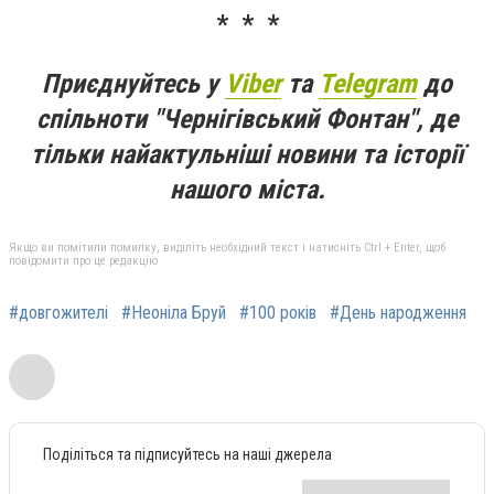
* * *
Приєднуйтесь у
Viber
та
Telegram
до
спільноти "Чернігівський Фонтан", де
тільки найактульніші новини та історії
нашого міста.
Якщо ви помітили помилку, виділіть необхідний текст і натисніть Ctrl + Enter, щоб
повідомити про це редакцію
#довгожителі
#Неоніла Бруй
#100 років
#День народження
Поділіться та підписуйтесь на наші джерела