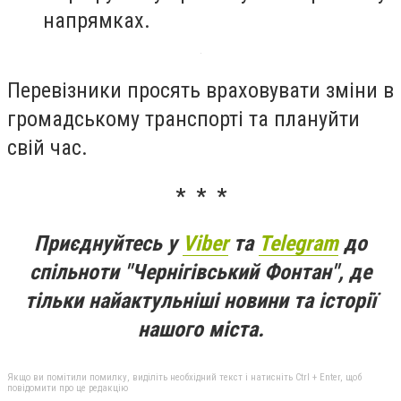
напрямках.
Перевізники просять враховувати зміни в
громадському транспорті та плануйти
свій час.
* * *
Приєднуйтесь у
Viber
та
Telegram
до
спільноти "Чернігівський Фонтан", де
тільки найактульніші новини та історії
нашого міста.
Якщо ви помітили помилку, виділіть необхідний текст і натисніть Ctrl + Enter, щоб
повідомити про це редакцію