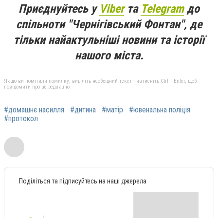
Приєднуйтесь у
Viber
та
Telegram
до
спільноти "Чернігівський Фонтан", де
тільки найактульніші новини та історії
нашого міста.
Якщо ви помітили помилку, виділіть необхідний текст і натисніть Ctrl + Enter, щоб
повідомити про це редакцію
#домашнє насилля
#дитина
#матір
#ювенальна поліція
#протокол
Поділіться та підписуйтесь на наші джерела