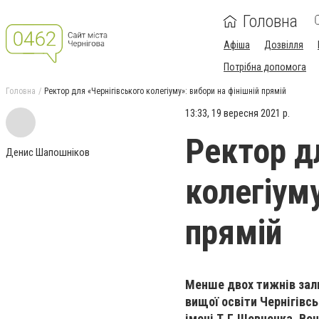
Головна
Афіша
Дозвілля
Потрібна допомога
Головна
Ректор для «Чернігівського колегіуму»: вибори на фінішній прямій
13:33, 19 вересня 2021 р.
Ректор д
Денис Шапошніков
колегіуму
прямій
Менше двох тижнів зали
вищої освіти Чернігівсь
імені Т.Г.Шевченка. Во