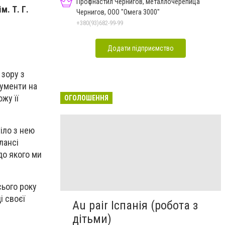
Профнастил Чернигов, металлочерепица
м. Т. Г.
Чернигов, ООО "Омега 3000"
+380(93)682-99-99
Додати підприємство
 зору з
гументи на
жу її
ОГОЛОШЕННЯ
іло з нею
лансі
до якого ми
сього року
і своєї
Au pair Іспанія (робота з
дітьми)