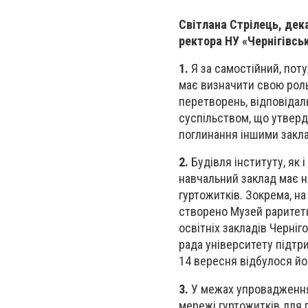
Світлана Стрілець, дека
ректора НУ «Чернігівськ
1.
Я за самостійний, пот
має визначити свою роль 
перетворень, відповідаль
суспільством, що утверд
поглинання іншими закл
2.
Будівля інституту, як і
навчальний заклад має ни
гуртожитків. Зокрема, на
створено Музей раритетн
освітніх закладів Черніг
рада університету підтр
14 вересня відбулося йо
3.
У межах упровадження 
мережі гуртожитків для 