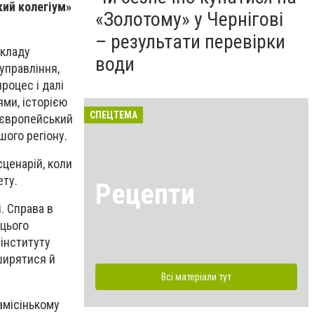
кий колегіум»
«Золотому» у Чернігові
– результати перевірки
складу
води
управління,
процес і далі
ми, історією
СПЕЦТЕМА
 європейський
шого регіону.
сценарій, коли
ету.
Рецепти
. Справа в
 цього
 інституту
зширятися й
Всі матеріали тут
амісінькому