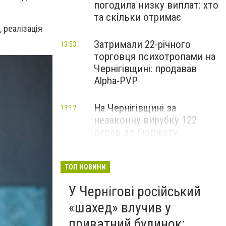
погодила низку виплат: хто
та скільки отримає
 реалізація
Затримали 22-річного
13:53
торговця психотропами на
Чернігівщині: продавав
Alpha-PVP
На Чернігівщині за
13:17
незаконну вирубку 122
дерев до бюджету
сплатили понад 3 млн грн
ТОП НОВИНИ
У Чернігові російський
«шахед» влучив у
приватний будинок: