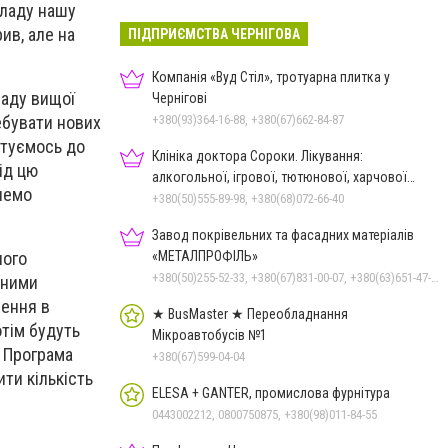
 ладу нашу
ив, але на
ПІДПРИЄМСТВА ЧЕРНІГОВА
Компанія «Вуд Стіл», тротуарна плитка у
ладу вищої
Чернігові
+380(93)364-16-88, +380(67)662-84-87
ебувати нових
отуємось до
Клініка доктора Сороки. Лікування:
ід цю
алкогольної, ігрової, тютюнової, харчової
янемо
залежностей, неврозів т
+380(50)555-89-98, +380(68)072-66-40
Завод покрівельних та фасадних матеріалів
«МЕТАЛПРОФІЛЬ»
ного
+380(50)255-52-33, +380(67)831-00-07, +380(63)651-47-33
аними
лення в
★ BusMaster ★ Переобладнання
отім будуть
Мікроавтобусів №1
. Програма
+380(67)599-04-04
ти кількість
ELESA + GANTER, промислова фурнітура
0443002212, 0800750875, +380(98)011-84-55