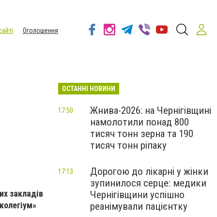
сайті
Оголошення
ОСТАННІ НОВИНИ
Жнива-2026: на Чернігівщині
17:50
намолотили понад 800
тисяч тонн зерна та 190
тисяч тонн ріпаку
Дорогою до лікарні у жінки
17:13
зупинилося серце: медики
их закладів
Чернігівщини успішно
 колегіум»
реанімували пацієнтку