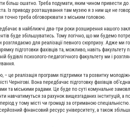
ати більш ошатно. Треба подумати, яким чином привести до
міста. Із приводу розташування там музею я з ним ще не говор
ня точно треба обговорювати з міським головою.
едбачає в найближчі два-три роки розширення нашого зак
ентів буде збільшуватись. Тому логічно, що ми будемо потр
и розглядаємо для реалізації певного сюрпризу. Адже ми г
рямку підготовки фахівців та, можливо, навіть факультету п
ній будівлі психолого-педагогічного факультету ми і розгл
ування.
, – це реалізація програми підтримки та розвитку молодіж
істі Чернігові. Вона передбачає підготовку фахівців об’єдн
ми та міськими радами. Це буде по суті комунальне замов
нти навчатимуться за рахунок вищезгаданих інституцій, а п
період у тому місті чи громаді за отриманою спеціальністю
ерйозний фінансовий ресурс університету, а також збільши