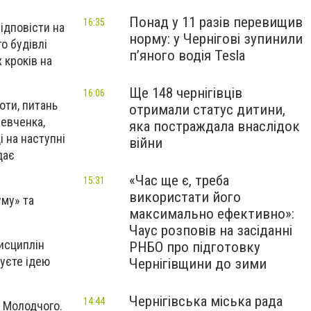
Понад у 11 разів перевищив
16:35
ідповісти на
норму: у Чернігові зупинили
о будівлі
пʼяного водія Tesla
 кроків на
Ще 148 чернігівців
16:06
оти, питань
отримали статус дитини,
Шевченка,
яка постраждала внаслідок
і на наступні
війни
дає
«Час ще є, треба
15:31
використати його
уму» та
максимально ефективно»:
Чаус розповів на засіданні
дисциплін
РНБО про підготовку
муєте ідею
Чернігівщини до зими
Чернігівська міська рада
14:44
а Молодчого.