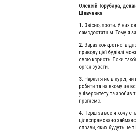
Олексій Торубара, декан
Шевченка
1.
Звісно, проти. У них св
самодостатнім. Тому я з
2.
Зараз конкретної відпо
приводу цієї будівлі мож
свою користь. Поки такої
організувати.
3.
Наразі я не в курсі, ч
робити та на якому це вс
університету та зробив 
прагнемо.
4.
Перш за все я хочу ств
цілеспрямовано займався
справи, яких будуть не ті