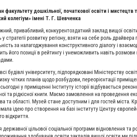
н факультету дошкільної, початкової освіти і мистецтв та
ий колегіум» імені Т. Г. Шевченка
ужний, привабливий, конкурентоздатний заклад вищої освіти
у стратегії розвитку регіону, взяти на себе роль драйвера
ність за налагоджування конструктивного діалогу і взаємод
ить його позиції в рейтингу і унеможливить навіть розмови
адами.
 всі будівлі університету, підпорядковані Міністерству осві
зку чітких планів щодо розбудови, переорієнтації приміщен
 сьогодні у приміщенні Інституту історії відбувається рекон
ої та рідкісної книги. Маємо замовлення на проведення екс
ова та області. Музей стане доступним і для гостей міста. Кр
имала ідею про створення на базі інституту Центру європей
го відкриття.
державної цільової соціальної програми відновлення та р
проживання здобувачів освіти закладів вищої освіти ми під