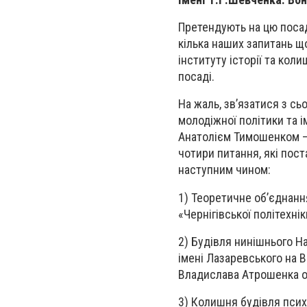
Претендують на цю посад
кілька наших запитань що
інституту історії та кол
посаді.
На жаль, зв’язатися з с
молодіжної політики та і
Анатолієм Тимошенком – н
чотири питання, які пост
наступним чином:
1) Теоретичне об’єднання
«Чернігівської політехнік
2) Будівля нинішнього На
імені Лазаревського на 
Владислава Атрошенка 
3) Колишня будівля псих