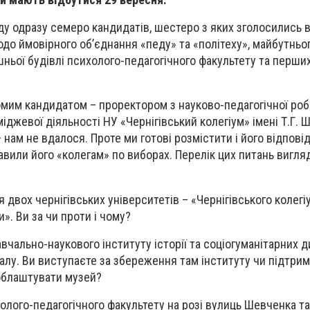
у одразу семеро кандидатів, шестеро з яких зголосились в
до ймовірного об’єднання «педу» та «політеху», майбутньог
ишньої будівлі психолого-педагогічного факультету та перших
ьомим кандидатом – проректором з науково-педагогічної роб
міджевої діяльності НУ «Чернігівський колегіум» імені Т.Г. 
ам не вдалося. Проте ми готові розмістити і його відповід
авили його «колегам» по виборах. Перелік цих питань вигля
 двох чернігівських університетів – «Чернігівського колегі
и». Ви за чи проти і чому?
вчально-наукового інституту історії та соціогуманітарних 
Валу. Ви виступаєте за збереження там інституту чи підтри
облаштувати музей?
олого-педагогічного факультету на розі вулиць Шевченка т