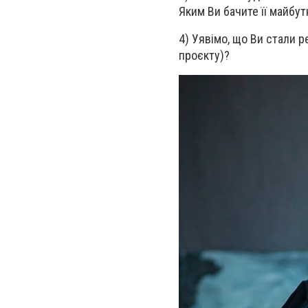
Яким Ви бачите її майбут
4) Уявімо, що Ви стали р
проєкту)?