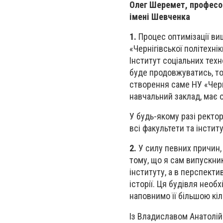
Олег Шеремет, професор
імені Шевченка
1.
Процес оптимізації вищ
«Чернігівської політехні
Інститут соціальних техно
буде продовжуватись, то
створення саме НУ «Черн
навчальний заклад, має о
У будь-якому разі ректо
всі факультети та інстит
2.
У силу певних причин,
тому, що я сам випускник
інституту, а в перспекти
історії. Ця будівля необ
наповнимо її більшою кіл
Із Владиславом Анатолій