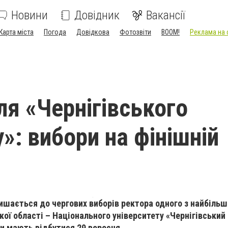
Новини
Довідник
Вакансії
Карта міста
Погода
Довідкова
Фотозвіти
BOOM!
Реклама на 
ля «Чернігівського
»: вибори на фінішній
шається до чергових виборів ректора одного з найбільш
кої області – Національного університету «Чернігівський
ни мають відбутися 29 вересня.