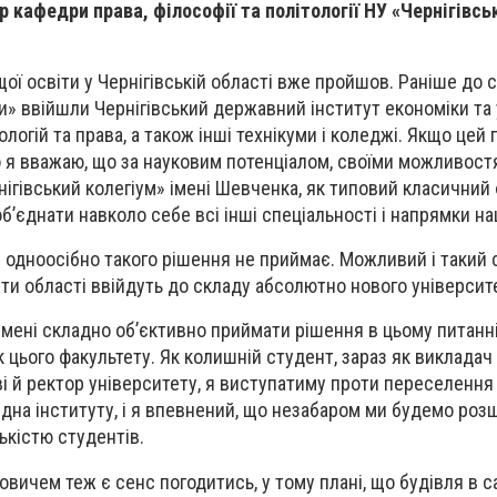
 кафедри права, філософії та політології НУ «Чернігівсь
ої освіти у Чернігівській області вже пройшов. Раніше до 
ки» ввійшли Чернігівський державний інститут економіки та 
логій та права, а також інші технікуми і коледжі. Якщо цей 
 я вважаю, що за науковим потенціалом, своїми можливостя
ігівський колегіум» імені Шевченка, як типовий класичний
б’єднати навколо себе всі інші спеціальності і напрямки на
р одноосібно такого рішення не приймає. Можливий і такий 
ути області ввійдуть до складу абсолютно нового університ
 мені складно об’єктивно приймати рішення в цьому питанні
 цього факультету. Як колишній студент, зараз як викладач
ві й ректор університету, я виступатиму проти переселення
хідна інституту, і я впевнений, що незабаром ми будемо ро
ькістю студентів.
овичем теж є сенс погодитись, у тому плані, що будівля в с