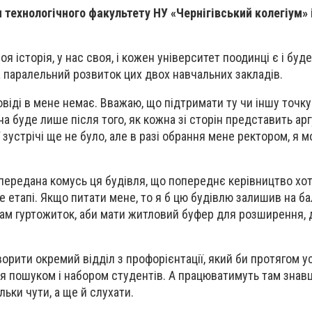
 технологічного факультету НУ «Чернігівський колегіум» і
оя історія, у нас своя, і кожен університет поодинці є і буде
а паралельний розвиток цих двох навчальних закладів.
віді в мене немає. Вважаю, що підтримати ту чи іншу точку
на буде лише після того, як кожна зі сторін представить ар
 зустрічі ще не було, але в разі обрання мене ректором, я мо
и передана комусь ця будівля, що попереднє керівництво хот
е етапі. Якщо питати мене, то я б цю будівлю залишив на ба
там гуртожиток, аби мати житловий буфер для розширення, 
орити окремий відділ з профорієнтації, який би протягом у
 пошуком і набором студентів. А працюватимуть там знавц
льки чути, а ще й слухати.