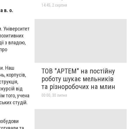
14:45, 2 серпня
 в. о.
. Університет
 позитивних
ії з владою,
 про
ти. Наш
ТОВ "АРТЕМ" на постійну
ь, корпусів,
роботу шукає мельників
струкція,
та різноробочих на млин
курсій від
ім того, учена
00:00, 30 липня
ських студій.
озбудови
готували та