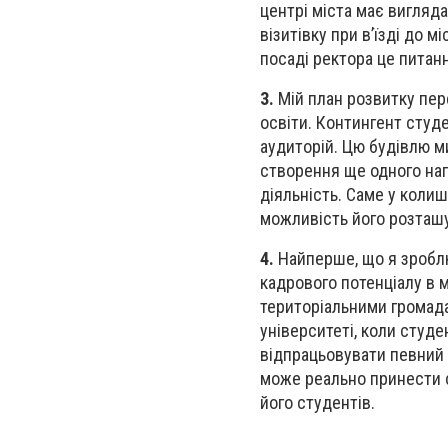
центрі міста має вигляд
візитівку при в’їзді до 
посаді ректора це питан
3.
Мій план розвитку пер
освіти. Контингент студ
аудиторій. Цю будівлю м
створення ще одного нап
діяльність. Саме у колиш
можливість його розташ
4.
Найперше, що я зроблю
кадрового потенціалу в м
територіальними громада
університеті, коли студе
відпрацьовувати певний 
може реально принести с
його студентів.