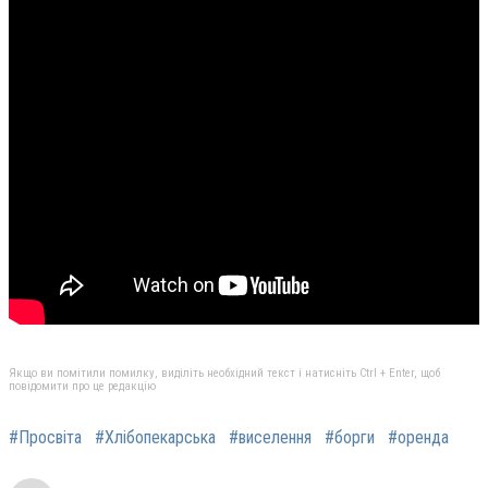
Якщо ви помітили помилку, виділіть необхідний текст і натисніть Ctrl + Enter, щоб
повідомити про це редакцію
#Просвіта
#Хлібопекарська
#виселення
#борги
#оренда