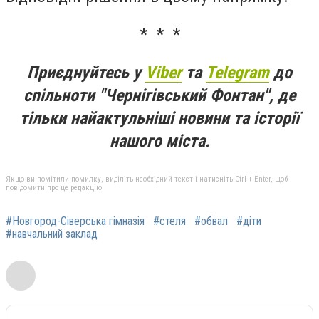
* * *
Приєднуйтесь у
Viber
та
Telegram
до
спільноти "Чернігівський Фонтан", де
тільки найактульніші новини та історії
нашого міста.
Якщо ви помітили помилку, виділіть необхідний текст і натисніть Ctrl + Enter, щоб
повідомити про це редакцію
#Новгород-Сіверська гімназія
#стеля
#обвал
#діти
#навчальний заклад