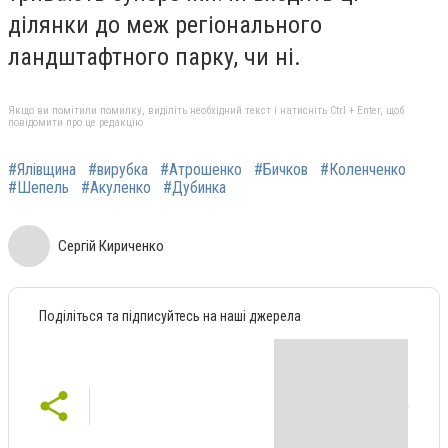
ділянки до меж регіонального
ландштафтного парку, чи ні.
Якщо ви помітили помилку, виділіть необхідний текст і натисніть Ctrl + Enter, щоб
повідомити про це редакцію
#Ялівщина
#вирубка
#Атрошенко
#Бичков
#Коленченко
#Шепель
#Акуленко
#Дубинка
Сергій Кириченко
Поділіться та підписуйтесь на наші джерела