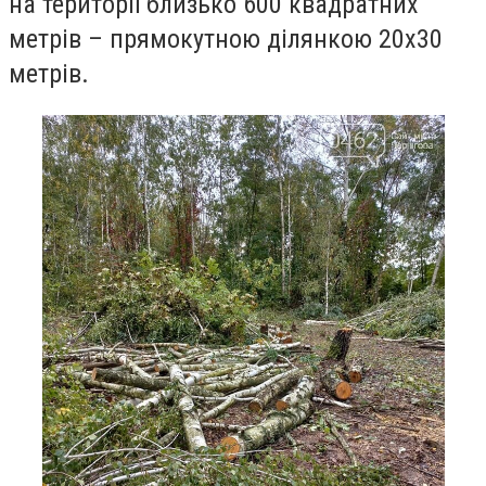
на території близько 600 квадратних
метрів – прямокутною ділянкою 20х30
метрів.