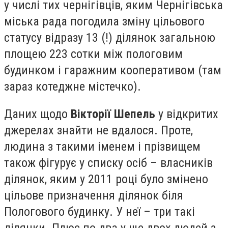
у числі тих чернігівців, яким Чернігівська
міська рада погодила зміну цільового
статусу відразу 13 (!) ділянок загальною
площею 223 сотки між пологовим
будинком і гаражним кооперативом (там
зараз котеджне містечко).
Даних щодо
Вікторії Шепель
у відкритих
джерелах знайти не вдалося. Проте,
людина з такими іменем і прізвищем
також фігурує у списку осіб – власників
ділянок, яким у 2011 році було змінено
цільове призначення ділянок біля
Пологового будинку. У неї – три такі
ділянки. Плюс по два у ще двох людей з