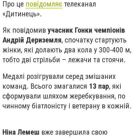
Про це
повідомляє
телеканал
«Дитинець».
Як повідомив
учасник Гонки чемпіонів
Андрій Дериземля
, спочатку стартують
жінки, які долають два кола у 300-400 м,
тобто дві стрільби – лежачи та стоячи.
Медалі розігрували серед змішаних
команд. Всього змагалися
13 пар
, які
сформували шляхом жеребкування, по
чинному біатлоністу і ветерану в кожній.
Ніна Лемеш
вже завершила свою