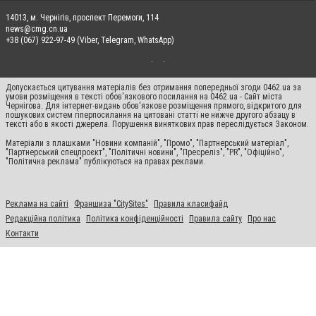
14013, м. Чернігів, проспект Перемоги, 114
news@cmg.cn.ua
+38 (067) 922-97-49 (Viber, Telegram, WhatsApp)
Допускається цитування матеріалів без отримання попередньої згоди 0462.ua за
умови розміщення в тексті обов'язкового посилання на 0462.ua - Сайт міста
Чернігова. Для інтернет-видань обов'язкове розміщення прямого, відкритого для
пошукових систем гіперпосилання на цитовані статті не нижче другого абзацу в
тексті або в якості джерела. Порушення виняткових прав переслідується Законом.
Матеріали з плашками "Новини компаній", "Промо", "Партнерський матеріал",
"Партнерський спецпроєкт", "Політичні новини", "Пресреліз", "PR", "Офіційно",
"Політична реклама" публікуються на правах реклами.
Реклама на сайті
Франшиза "CitySites"
Правила класифайд
Редакційна політика
Політика конфіденційності
Правила сайту
Про нас
Контакти