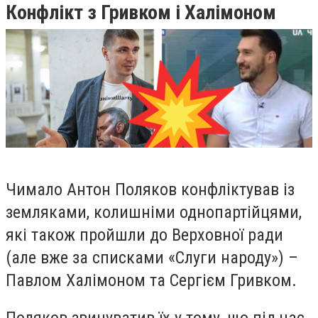
Конфлікт з Гривком і Халімоном
Чимало Антон Поляков конфліктував із
земляками, колишніми однопартійцями,
які також пройшли до Верховної ради
(але вже за списками «Слуги народу») –
Павлом Халімоном та Сергієм Гривком.