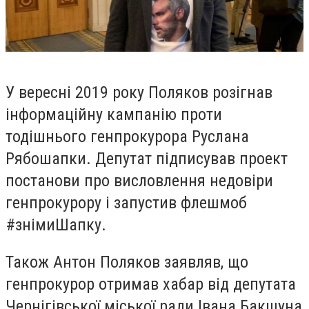
У вересні 2019 року Поляков розігнав
інформаційну кампанію проти
тодішнього генпрокурора Руслана
Рябошапки. Депутат підписував проект
постанови про висловлення недовіри
генпрокурору і запустив флешмоб
#знімиШапку.
Також Антон Поляков заявляв, що
генпрокурор отримав хабар від депутата
Чернігівської міської ради Івана Бакшуна