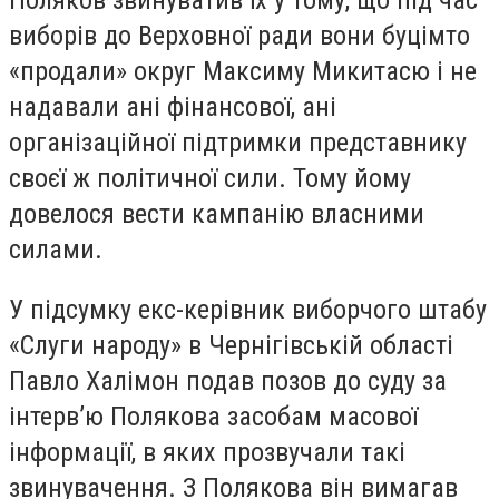
Поляков звинуватив їх у тому, що під час
виборів до Верховної ради вони буцімто
«продали» округ Максиму Микитасю і не
надавали ані фінансової, ані
організаційної підтримки представнику
своєї ж політичної сили. Тому йому
довелося вести кампанію власними
силами.
У підсумку екс-керівник виборчого штабу
«Слуги народу» в Чернігівській області
Павло Халімон подав позов до суду за
інтерв’ю Полякова засобам масової
інформації, в яких прозвучали такі
звинувачення. З Полякова він вимагав