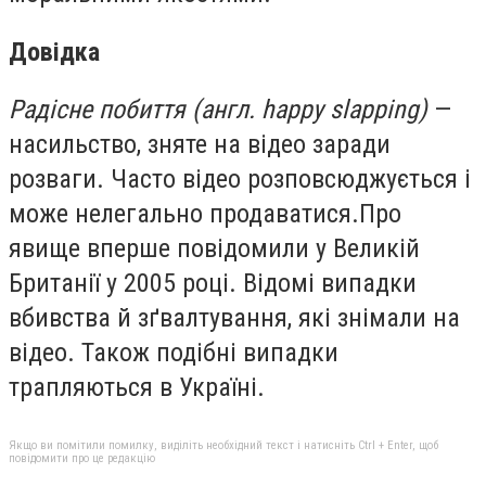
Довідка
Радісне побиття (англ. happy slapping)
—
насильство, зняте на відео заради
розваги. Часто відео розповсюджується і
може нелегально продаватися.
Про
явище
вперше
повідомили у Великій
Британії у 2005 році. Відомі випадки
вбивства й зґвалтування, які знімали на
відео. Також подібні випадки
трапляються в Україні.
Якщо ви помітили помилку, виділіть необхідний текст і натисніть Ctrl + Enter, щоб
повідомити про це редакцію