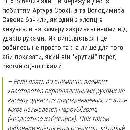
Ті, хто бачив злиті в мережу відео із
побиттям Артура Єрохіна та Володимира
Савона бачили, як один з хлопців
хизувався на камеру закривавленими від
ударів руками. Як виявляється і це
робилось не просто так, а лише для того
аби показати, який він "крутий" перед
своїми однолітками.
– Если взять во внимание элемент
хвастовства окровавленными руками на
камеру одним из подозреваемых, то это в
мире называется
Happy
Sllaping
(«радостное избиение»).
При
таком
избиении всегда есть
оператор,
который