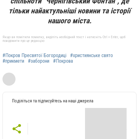
спільноти "Чернігівський Фонтан", де
тільки найактульніші новини та історії
нашого міста.
Якщо ви помітили помилку, виділіть необхідний текст і натисніть Ctrl + Enter, щоб
повідомити про це редакцію
#Покров Пресвятої Богородиці
#християнське свято
#прикмети
#заборони
#Покрова
Поділіться та підписуйтесь на наші джерела