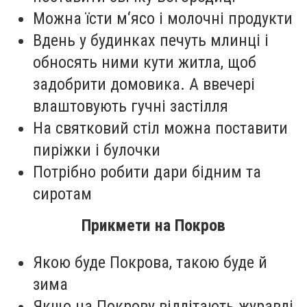
Можна їсти м‘ясо і молочні продукти
Вдень у будинках печуть млинці і
обносять ними кути житла, щоб
задобрити домовика. А ввечері
влаштовують гучні застілля
На святковий стіл можна поставити
пиріжки і булочки
Потрібно робити дари бідним та
сиротам
Прикмети на Покров
Якою буде Покрова, такою буде й
зима
Якщо на Покрову відлітають журавлі,