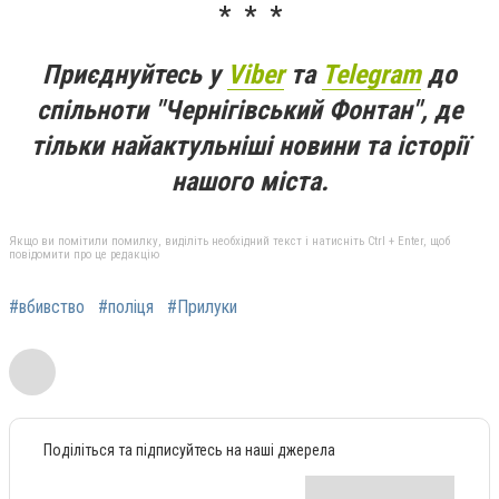
* * *
Приєднуйтесь у
Viber
та
Telegram
до
спільноти "Чернігівський Фонтан", де
тільки найактульніші новини та історії
нашого міста.
Якщо ви помітили помилку, виділіть необхідний текст і натисніть Ctrl + Enter, щоб
повідомити про це редакцію
#вбивство
#поліця
#Прилуки
Поділіться та підписуйтесь на наші джерела