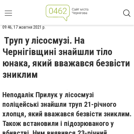
09:46, 17 жовтня 2021 р.
Труп у лісосмузі. На
Чернігівщині знайшли тіло
юнака, який вважався безвісти
зниклим
Неподалік Прилук у лісосмузі
поліцейські знайшли труп 21-річного
хлопця, який вважався безвісти зниклим.
Також встановили і підозрюваного у
вбивстві. Ним виявився 23-річний