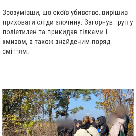
Зрозумівши, що скоїв убивство, вирішив
приховати сліди злочину. Загорнув труп у
поліетилен та прикидав гілками і
хмизом, а також знайденим поряд
сміттям.