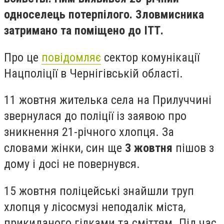
односелець потерпілого. Зловмисника
затримано та поміщено до ІТТ.
Про це
повідомляє
сектор комунікації
Нацполіції в Чернігівській області.
11 жовтня жителька села на Прилуччині
звернулася до поліції із заявою про
зникнення 21-річного хлопця. За
словами жінки, син ще
3 жовтня
пішов з
дому і досі не повернувся.
15 жовтня поліцейські знайшли труп
хлопця у лісосмузі неподалік міста,
прикиданого гілками та сміттям. Під час