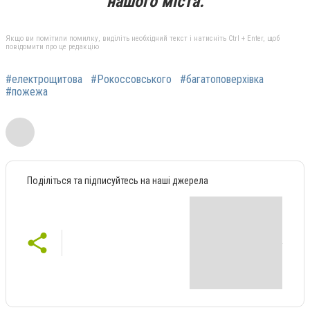
нашого міста.
Якщо ви помітили помилку, виділіть необхідний текст і натисніть Ctrl + Enter, щоб
повідомити про це редакцію
#електрощитова
#Рокоссовського
#багатоповерхівка
#пожежа
Поділіться та підписуйтесь на наші джерела