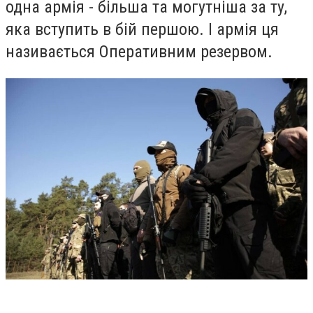
одна армія - більша та могутніша за ту,
яка вступить в бій першою. І армія ця
називається Оперативним резервом.