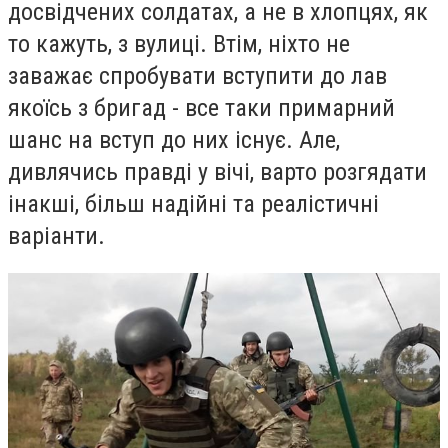
досвідчених солдатах, а не в хлопцях, як
то кажуть, з вулиці. Втім, ніхто не
заважає спробувати вступити до лав
якоїсь з бригад - все таки примарний
шанс на вступ до них існує. Але,
дивлячись правді у вічі, варто розгядати
інакші, більш надійні та реалістичні
варіанти.