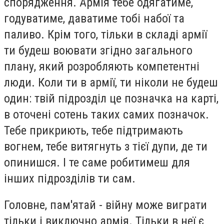
спорядження. Армія тебе одягатиме,
годуватиме, даватиме тобі набої та
паливо. Крім того, тільки в складі армії
ти будеш воювати згідно загального
плану, який розробляють компетентні
люди. Коли ти в армії, ти ніколи не будеш
один: твій підрозділ це позначка на карті,
в оточені сотень таких самих позначок.
Тебе прикриють, тебе підтримають
вогнем, тебе витягнуть з тієї дупи, де ти
опинишся. І те саме робитимеш для
інших підрозділів ти сам.
Головне, пам'ятай - війну може виграти
тільки і виключно армія. Тільки в неї є