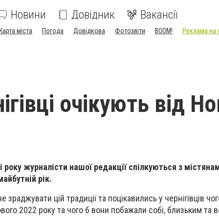
Новини
Довідник
Вакансії
Карта міста
Погода
Довідкова
Фотозвіти
BOOM!
Реклама на 
ігівці очікують від Н
і року журналісти нашої редакції спілкуються з містяна
майбутній рік.
е зраджувати цій традиції та поцікавились у чернігівців чо
вого 2022 року та чого б вони побажали собі, близьким та 