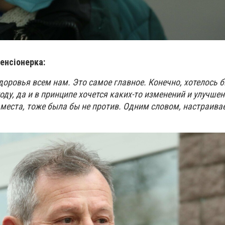
пенсіонерка:
доров
ь
я
всем нам
.
Это самое главное. Конечно, хотелось 
оду, да и в принципе хочется каких-то изменений и улучше
 места, тоже была бы не против. Одним словом, настраива