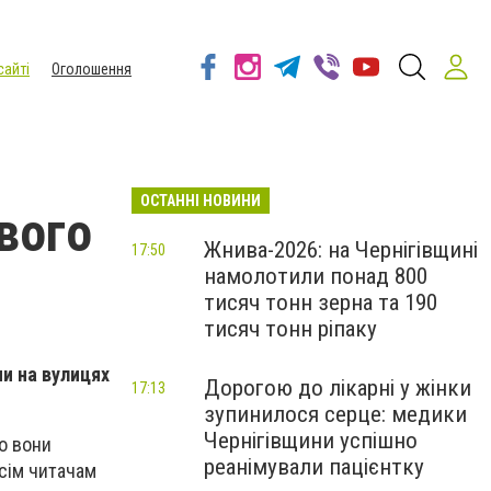
сайті
Оголошення
ОСТАННІ НОВИНИ
ового
Жнива-2026: на Чернігівщині
17:50
намолотили понад 800
тисяч тонн зерна та 190
тисяч тонн ріпаку
ми на вулицях
Дорогою до лікарні у жінки
17:13
зупинилося серце: медики
Чернігівщини успішно
го вони
реанімували пацієнтку
всім читачам