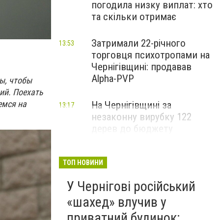
погодила низку виплат: хто
та скільки отримає
Затримали 22-річного
13:53
торговця психотропами на
Чернігівщині: продавав
Alpha-PVP
бы, чтобы
ний. Поехать
емся на
На Чернігівщині за
13:17
незаконну вирубку 122
дерев до бюджету
сплатили понад 3 млн грн
ТОП НОВИНИ
У Чернігові російський
«шахед» влучив у
приватний будинок: