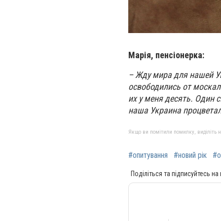
Мар
ія, пенсіонерка:
– Жду мира для нашей У
освободились от москале
их у меня десять. Один 
наша Украина процветал
Якщо ви помітили помилку, виділіть нео
#опитування
#новий рік
#о
Поділіться та підписуйтесь на