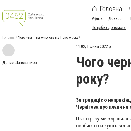
Головна
Афіша
Дозвілля
Потрібна допомога
Головна
Чого чернігівці очікують від Нового року?
11:02, 1 січня 2022 р.
Чого черн
Денис Шапошніков
року?
За традицією наприкінц
Чернігова про плани на 
Цього разу ми вирішили н
особисто очікують від но