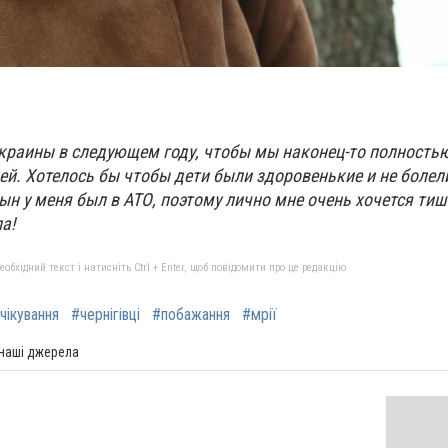
краин
ы
в следующем году
, чтобы мы наконец-то полность
й. Хотелось бы чтобы дети были здоровенькие и не болели
сын у меня был в АТО, поэтому лично мне очень хочется ти
а!
бхідний текст і натисніть Ctrl + Enter, щоб повідомити про це редакцію
чікування
#чернігівці
#побажання
#мрії
 наші джерела