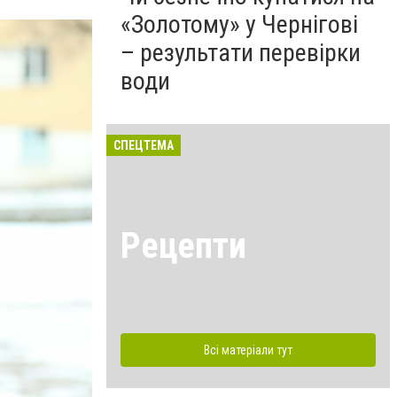
«Золотому» у Чернігові
– результати перевірки
води
СПЕЦТЕМА
Рецепти
Всі матеріали тут