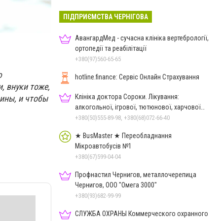
ПІДПРИЄМСТВА ЧЕРНІГОВА
АвангардМед - сучасна клініка вертебрології,
ортопедії та реабілітації
+380(97)560-65-65
ю
hotline.finance: Сервіс Онлайн Страхування
, внуки тоже,
Клініка доктора Сороки. Лікування:
шины, и чтобы
алкогольної, ігрової, тютюнової, харчової
залежностей, неврозів т
+380(50)555-89-98, +380(68)072-66-40
★ BusMaster ★ Переобладнання
Мікроавтобусів №1
+380(67)599-04-04
Профнастил Чернигов, металлочерепица
Чернигов, ООО "Омега 3000"
+380(93)682-99-99
СЛУЖБА ОХРАНЫ Коммерческого охранного