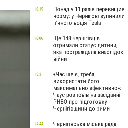
Понад у 11 разів перевищив
16:35
норму: у Чернігові зупинили
пʼяного водія Tesla
Ще 148 чернігівців
16:06
отримали статус дитини,
яка постраждала внаслідок
війни
«Час ще є, треба
15:31
використати його
максимально ефективно»:
Чаус розповів на засіданні
РНБО про підготовку
Чернігівщини до зими
Чернігівська міська рада
14:44