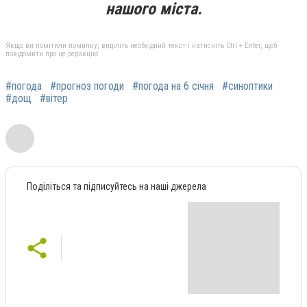
нашого міста.
Якщо ви помітили помилку, виділіть необхідний текст і натисніть Ctrl + Enter, щоб
повідомити про це редакцію
#погода
#прогноз погоди
#погода на 6 січня
#синоптики
#дощ
#вітер
Поділіться та підписуйтесь на наші джерела