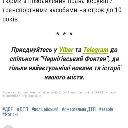
тюрми з позбавлення права керувати
транспортними засобами на строк до 10
років.
* * *
Приєднуйтесь у
Viber
та
Telegram
до
спільноти "Чернігівський Фонтан", де
тільки найактульніші новини та історії
нашого міста.
Якщо ви помітили помилку, виділіть необхідний текст і натисніть Ctrl + Enter, щоб
повідомити про це редакцію
#ДБР
#ДТП
#поліцейський
#смертельна ДТП
#аварія
#Рогізки