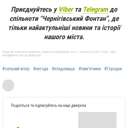
Приєднуйтесь у
Viber
та
Telegram
до
спільноти "Чернігівський Фонтан", де
тільки найактульніші новини та історії
нашого міста.
Якщо ви помітили помилку, виділіть необхідний текст і натисніть Ctrl + Enter, щоб
повідомити про це редакцію
#сильний вітер
#негода
#кладовище
#пам‘ятники
#Городня
Поділіться та підписуйтесь на наші джерела