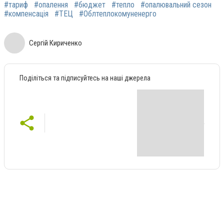
#тариф
#опалення
#бюджет
#тепло
#опалювальний сезон
#компенсація
#ТЕЦ
#Облтеплокомуненерго
Сергій Кириченко
Поділіться та підписуйтесь на наші джерела