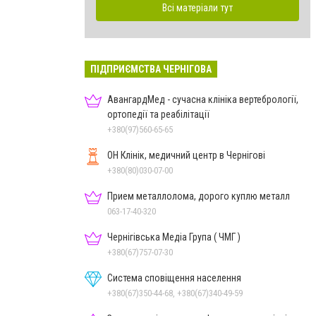
Всі матеріали тут
ПІДПРИЄМСТВА ЧЕРНІГОВА
АвангардМед - сучасна клініка вертебрології,
ортопедії та реабілітації
+380(97)560-65-65
ОН Клінік, медичний центр в Чернігові
+380(80)030-07-00
Прием металлолома, дорого куплю металл
063-17-40-320
Чернігівська Медіа Група ( ЧМГ )
+380(67)757-07-30
Система сповіщення населення
+380(67)350-44-68, +380(67)340-49-59