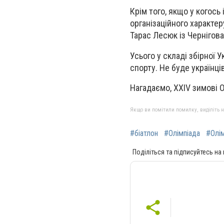
Крім того, якщо у когось
організаційного характе
Тарас Лесюк із Чернігова
Усього у складі збірної 
спорту. Не буде українці
Нагадаємо, XXIV зимові Ол
Якщо ви помітили помилку, виділіть нео
#біатлон
#Олімпіада
#Олім
Поділіться та підписуйтесь на