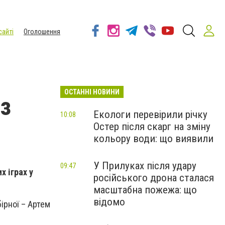
сайті
Оголошення
ОСТАННІ НОВИНИ
 з
Екологи перевірили річку
10:08
Остер після скарг на зміну
кольору води: що виявили
У Прилуках після удару
09:47
х іграх у
російського дрона сталася
масштабна пожежа: що
відомо
бірної – Артем