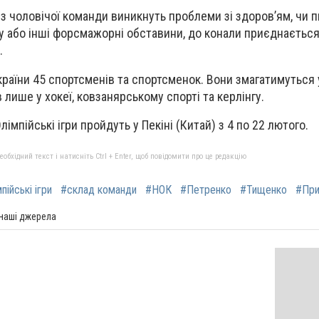
 із чоловічої команди виникнуть проблеми зі здоров’ям, чи 
ру або інші форсмажорні обставини, до конали приєднається
.
України 45 спортсменів та спортсменок. Вони змагатимуться 
в лише у хокеї, ковзанярському спорті та керлінгу.
імпійські ігри пройдуть у Пекіні (Китай) з 4 по 22 лютого.
бхідний текст і натисніть Ctrl + Enter, щоб повідомити про це редакцію
пійські ігри
#склад команди
#НОК
#Петренко
#Тищенко
#Пр
 наші джерела