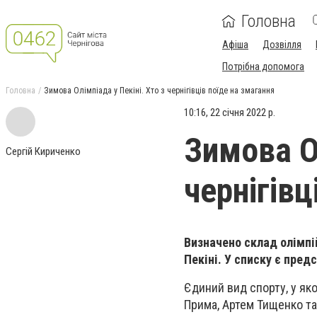
Головна
Афіша
Дозвілля
Потрібна допомога
Головна
Зимова Олімпіада у Пекіні. Хто з чернігівців поїде на змагання
10:16, 22 січня 2022 р.
Зимова Ол
Сергій Кириченко
чернігівц
Визначено склад олімпій
Пекіні. У списку є пред
Єдиний вид спорту, у яко
Прима, Артем Тищенко та