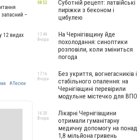
Суботній рецепт: латвійські
08:52
питання
пиріжки з беконом і
 запасний –
цибулею
На Чернігівщину йде
у 12 видах
17:49
Вчора
похолодання: синоптики
розповіли, коли зміниться
погода
Без укриття, вогнегасників і
17:16
Вчора
стабільного опалення: на
има
#Лесюк
Чернігівщині перевірили
модульне містечко для ВПО
Лікарні Чернігівщини
16:30
Вчора
отримали гуманітарну
медичну допомогу на понад
1,8 мільйона гривень