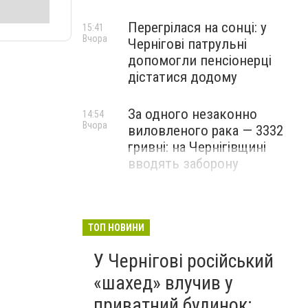
Перегрілася на сонці: у
15:41
Вчора
Чернігові патрульні
допомогли пенсіонерці
дістатися додому
За одного незаконно
14:54
Вчора
виловленого рака — 3332
гривні: на Чернігівщині
вводять заборону
ТОП НОВИНИ
У Чернігові російський
«шахед» влучив у
приватний будинок: