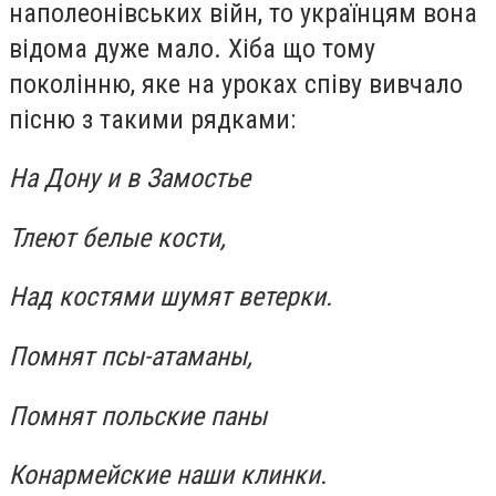
наполеонівських війн, то українцям вона
відома дуже мало. Хіба що тому
поколінню, яке на уроках співу вивчало
пісню з такими рядками:
На Дону и в Замостье
Тлеют белые кости,
Над костями шумят ветерки.
Помнят псы-атаманы,
Помнят польские паны
Конармейские наши клинки.