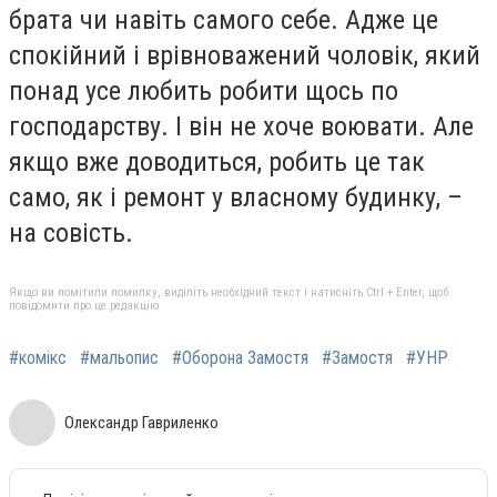
брата чи навіть самого себе. Адже це
спокійний і врівноважений чоловік, який
понад усе любить робити щось по
господарству. І він не хоче воювати. Але
якщо вже доводиться, робить це так
само, як і ремонт у власному будинку, –
на совість.
Якщо ви помітили помилку, виділіть необхідний текст і натисніть Ctrl + Enter, щоб
повідомити про це редакцію
#комікс
#мальопис
#Оборона Замостя
#Замостя
#УНР
Олександр Гавриленко