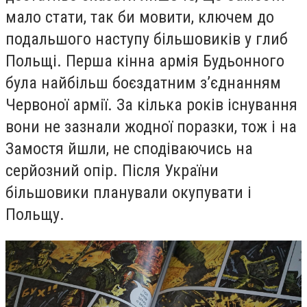
мало стати, так би мовити, ключем до
подальшого наступу більшовиків у глиб
Польщі. Перша кінна армія Будьонного
була найбільш боєздатним з’єднанням
Червоної армії. За кілька років існування
вони не зазнали жодної поразки, тож і на
Замостя йшли, не сподіваючись на
серйозний опір. Після України
більшовики планували окупувати і
Польщу.