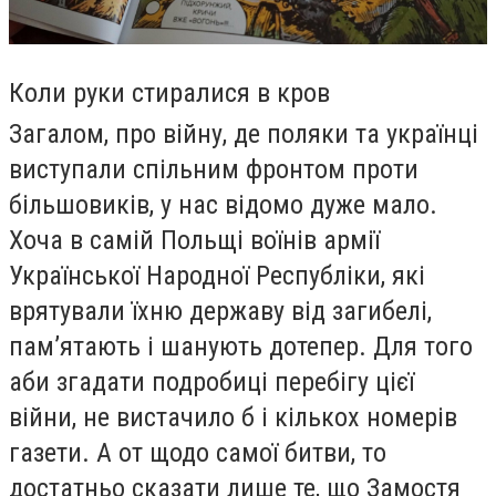
Коли руки стиралися в кров
Загалом, про війну, де поляки та українці
виступали спільним фронтом проти
більшовиків, у нас відомо дуже мало.
Хоча в самій Польщі воїнів армії
Української Народної Республіки, які
врятували їхню державу від загибелі,
пам’ятають і шанують дотепер. Для того
аби згадати подробиці перебігу цієї
війни, не вистачило б і кількох номерів
газети. А от щодо самої битви, то
достатньо сказати лише те, що Замостя