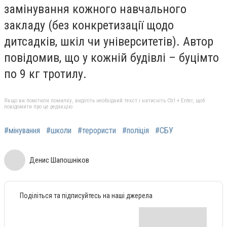
замінування кожного навчального
закладу (без конкретизації щодо
дитсадків, шкіл чи університетів). Автор
повідомив, що у кожній будівлі – буцімто
по 9 кг тротилу.
Якщо ви помітили помилку, виділіть необхідний текст і натисніть Ctrl + Enter, щоб
повідомити про це редакцію
#мінування
#школи
#терористи
#поліція
#СБУ
Денис Шапошніков
Поділіться та підписуйтесь на наші джерела