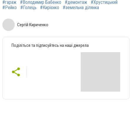
#гараж
#Володимир Бабенко
#демонтаж
#Хрустицький
#Рейко
#Голець
#Кирієнко
#земельна ділянка
Сергій Кириченко
Поділіться та підписуйтесь на наші джерела