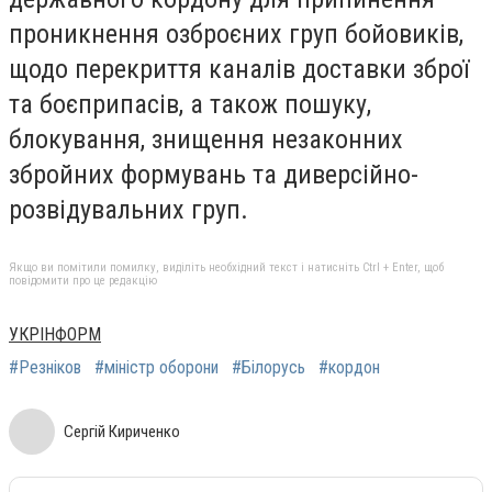
проникнення озброєних груп бойовиків,
щодо перекриття каналів доставки зброї
та боєприпасів, а також пошуку,
блокування, знищення незаконних
збройних формувань та диверсійно-
розвідувальних груп.
Якщо ви помітили помилку, виділіть необхідний текст і натисніть Ctrl + Enter, щоб
повідомити про це редакцію
УКРІНФОРМ
#Резніков
#міністр оборони
#Білорусь
#кордон
Сергій Кириченко