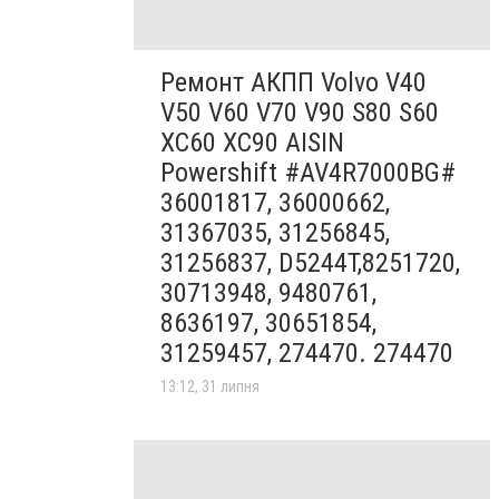
Ремонт АКПП Volvo V40
V50 V60 V70 V90 S80 S60
XC60 XC90 AISIN
Powershift #AV4R7000BG#
36001817, 36000662,
31367035, 31256845,
31256837, D5244T,8251720,
30713948, 9480761,
8636197, 30651854,
31259457, 274470. 274470
13:12, 31 липня