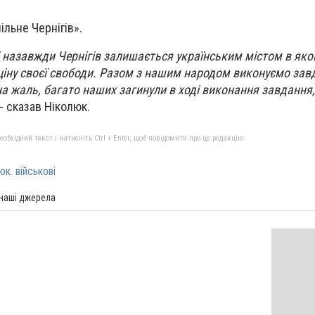
льне Чернігів».
є і назавжди Чернігів залишається українським містом в як
 ціну своєї свободи. Разом з нашим народом виконуємо зав
на жаль, багато наших загинули в ході виконання завдання,
 - сказав Ніколюк.
бхідний текст і натисніть Ctrl + Enter, щоб повідомити про це редакцію
к. військові
 наші джерела