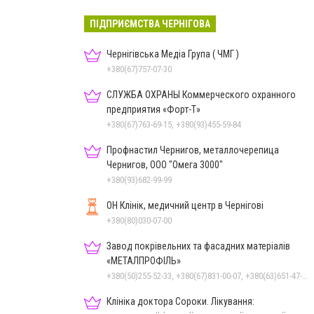
ПІДПРИЄМСТВА ЧЕРНІГОВА
Чернігівська Медіа Група ( ЧМГ )
+380(67)757-07-30
СЛУЖБА ОХРАНЫ Коммерческого охранного
предприятия «Форт-Т»
+380(67)763-69-15, +380(93)455-59-84
Профнастил Чернигов, металлочерепица
Чернигов, ООО "Омега 3000"
+380(93)682-99-99
ОН Клінік, медичний центр в Чернігові
+380(80)030-07-00
Завод покрівельних та фасадних матеріалів
«МЕТАЛПРОФІЛЬ»
+380(50)255-52-33, +380(67)831-00-07, +380(63)651-47-33
Клініка доктора Сороки. Лікування: