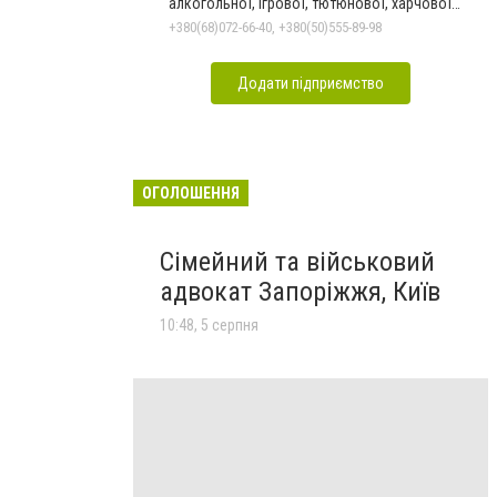
алкогольної, ігрової, тютюнової, харчової
залежностей, неврозів т
+380(68)072-66-40, +380(50)555-89-98
Додати підприємство
ОГОЛОШЕННЯ
Сімейний та військовий
адвокат Запоріжжя, Київ
10:48, 5 серпня