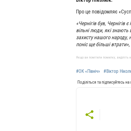
Про це повідомляє «Суспі
«Чернігів був, Чернігів 
вільні люди, які знають
захисту нашого народу, 
поніс ще більші втрати»
,
Якщо ви помітили помилку, виділіть нео
#ОК «Північ»
#Віктор Ніколю
Поділіться та підписуйтесь на