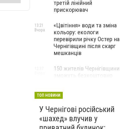
третій лінійний
прискорювач
«Цвітіння» води та зміна
13:21
Вчора
кольору: екологи
перевірили річку Остер на
Чернігівщині після скарг
мешканців
150 жителів Чернігівщини
12:37
Вчора
зможуть безкоштовно
опанувати професію
електрика
ТОП НОВИНИ
У Чернігові російський
«шахед» влучив у
приватний будинок: