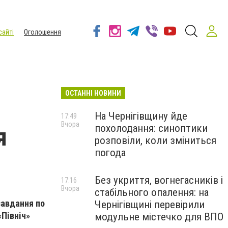
сайті
Оголошення
ОСТАННІ НОВИНИ
На Чернігівщину йде
17:49
Вчора
похолодання: синоптики
я
розповіли, коли зміниться
погода
Без укриття, вогнегасників і
17:16
Вчора
стабільного опалення: на
завдання по
Чернігівщині перевірили
Північ»
модульне містечко для ВПО