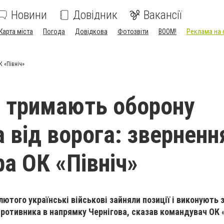
Новини
Довідник
Вакансії
Карта міста
Погода
Довідкова
Фотозвіти
BOOM!
Реклама на 
К «Північ»
і тримають оборону
а від ворога: зверненн
а ОК «Північ»
лютого українські військові зайняли позиції і виконують 
отивника в напрямку Чернігова, сказав командувач ОК «