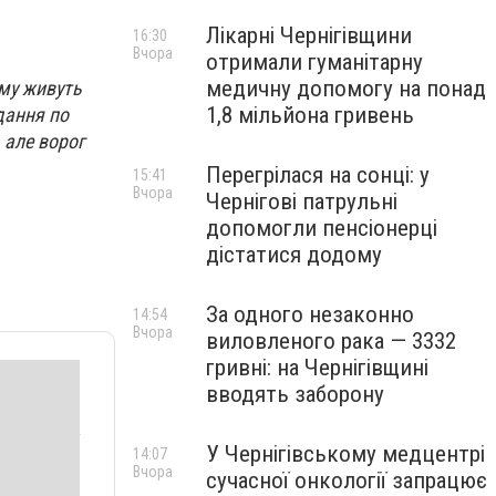
Лікарні Чернігівщини
16:30
Вчора
отримали гуманітарну
медичну допомогу на понад
ому живуть
1,8 мільйона гривень
дання по
 але ворог
Перегрілася на сонці: у
15:41
Вчора
Чернігові патрульні
допомогли пенсіонерці
дістатися додому
За одного незаконно
14:54
Вчора
виловленого рака — 3332
гривні: на Чернігівщині
вводять заборону
У Чернігівському медцентрі
14:07
Вчора
сучасної онкології запрацює