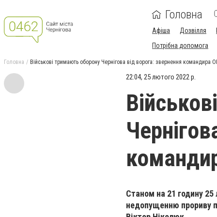
Головна
Афіша
Дозвілля
Потрібна допомога
Головна
Військові тримають оборону Чернігова від ворога: звернення командира О
22:04, 25 лютого 2022 р.
Військов
Чернігов
командир
Станом на 21 годину 25 
недопущенню прориву пр
Віктор Ніколюк.