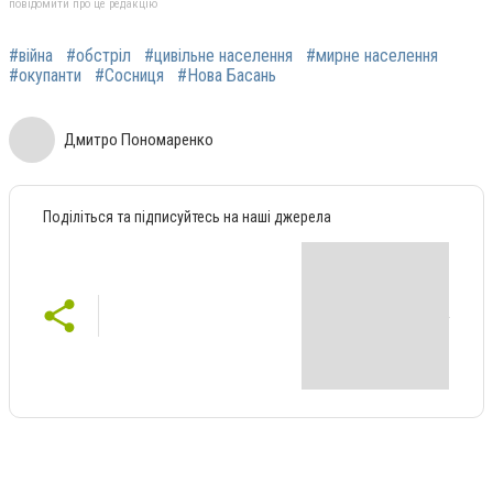
повідомити про це редакцію
#війна
#обстріл
#цивільне населення
#мирне населення
#окупанти
#Сосниця
#Нова Басань
Дмитро Пономаренко
Поділіться та підписуйтесь на наші джерела