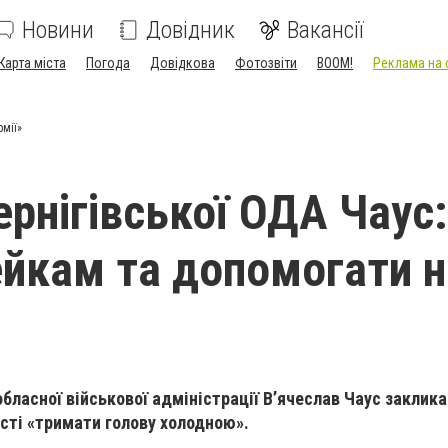
Новини
Довідник
Вакансії
Карта міста
Погода
Довідкова
Фотозвіти
BOOM!
Реклама на 
рмії»
рнігівської ОДА Чаус:
ейкам та допомогати 
обласної військової адміністрації В’ячеслав Чаус заклика
асті «тримати голову холодною».