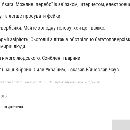
Увага! Можливі перебої із зв'язком, інтернетом, електроен
ку та легше просувати фейки.
вербанки. Майте холодну голову, хоч це і важко.
рмії звіріють. Сьогодні з літаків обстріляно багатоповерхів
ь мирні люди.
 нічого людського. Схиблені тварини.
 і наші Збройні Сили України!», - сказав В’ячеслав Чаус.
бхідний текст і натисніть Ctrl + Enter, щоб повідомити про це редакцію
ргія
 наші джерела