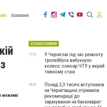
сайті
Оголошення
ОСТАННІ НОВИНИ
кій
У Чернігові під час ремонту
11:10
тролейбуса вибухнуло
 з
колесо: слюсар ЧТУ у вкрай
тяжкому стані
Понад 2,3 тисячі вступників
10:25
на Чернігівщині отримали
о можливі
рекомендації до
зарахування на бакалаврат: