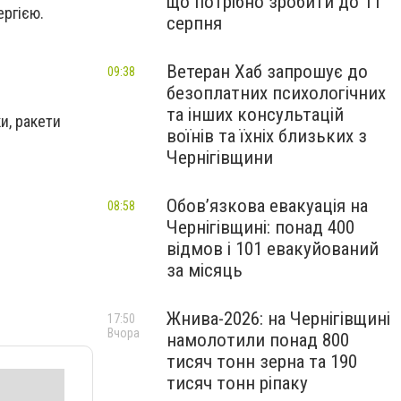
що потрібно зробити до 11
ергією.
серпня
Ветеран Хаб запрошує до
09:38
безоплатних психологічних
та інших консультацій
ки, ракети
воїнів та їхніх близьких з
Чернігівщини
Обов’язкова евакуація на
08:58
Чернігівщині: понад 400
відмов і 101 евакуйований
за місяць
Жнива-2026: на Чернігівщині
17:50
Вчора
намолотили понад 800
тисяч тонн зерна та 190
тисяч тонн ріпаку