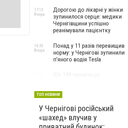
Дорогою до лікарні у жінки
17:13
Вчора
зупинилося серце: медики
Чернігівщини успішно
реанімували пацієнтку
Понад у 11 разів перевищив
16:35
Вчора
норму: у Чернігові зупинили
пʼяного водія Tesla
Ще 148 чернігівців
16:06
Вчора
отримали статус дитини,
яка постраждала внаслідок
війни
ТОП НОВИНИ
У Чернігові російський
«шахед» влучив у
приватний будинок: