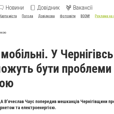
Новини
Довідник
Вакансії
Карта міста
Погода
Довідкова
Фотозвіти
BOOM!
Реклама на 
рикою
мобільні. У Чернігівсь
можуть бути проблеми
кою
ДА В’ячеслав Чаус попередив мешканців Чернігівщини пр
тернетом та електроенергією.