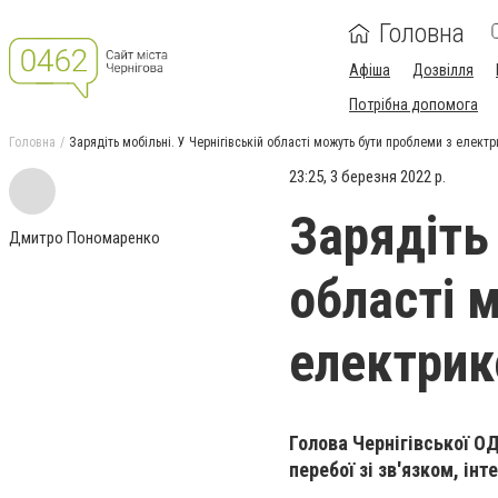
Головна
Афіша
Дозвілля
Потрібна допомога
Головна
Зарядіть мобільні. У Чернігівській області можуть бути проблеми з елект
23:25, 3 березня 2022 р.
Зарядіть 
Дмитро Пономаренко
області 
електри
Голова Чернігівської О
перебої зі зв'язком, ін