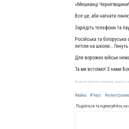
«Мешканці Чернігівщини! 
Все це, аби нагнати пані
Зарядіть телефони та пау
Російська та білоруська а
летіли на школи... Гинут
Для ворожих військ нема
Та ми встоїмо! З нами Бог
Якщо ви помітили помилку, виділіть нео
#війна
#Чаус
#електроене
Поділіться та підписуйтесь на