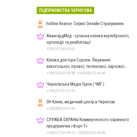
ПІДПРИЄМСТВА ЧЕРНІГОВА
hotline.finance: Сервіс Онлайн Страхування
АвангардМед - сучасна клініка вертебрології,
ортопедії та реабілітації
+380(97)560-65-65
Клініка доктора Сороки. Лікування:
алкогольної, ігрової, тютюнової, харчової
залежностей, неврозів т
+380(50)555-89-98, +380(68)072-66-40
Чернігівська Медіа Група ( ЧМГ )
+380(67)757-07-30
ОН Клінік, медичний центр в Чернігові
+380(80)030-07-00
СЛУЖБА ОХРАНЫ Коммерческого охранного
предприятия «Форт-Т»
+380(67)763-69-15, +380(93)455-59-84