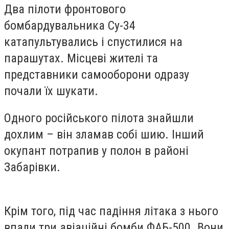
Два пілоти фронтового
бомбардувальника Су-34
катапультувались і спустилися на
парашутах. Місцеві жителі та
представники самооборони одразу
почали їх шукати.
Одного російського пілота знайшли
дохлим – він зламав собі шию. Інший
окупант потрапив у полон в районі
Забарівки.
Крім того, під час падіння літака з нього
впали три авіаційні бомби ФАБ-500. Вони