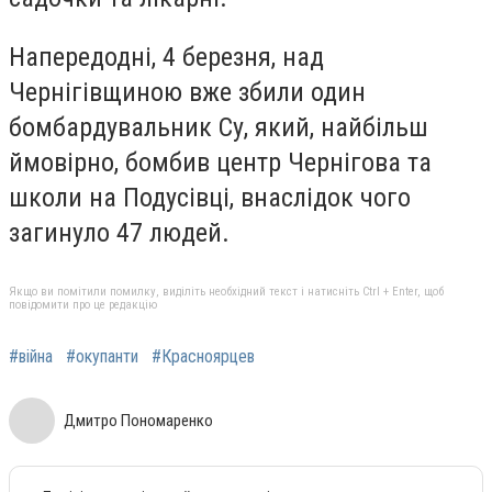
Напередодні, 4 березня, над
Чернігівщиною вже збили один
бомбардувальник Су, який, найбільш
ймовірно, бомбив центр Чернігова та
школи на Подусівці, внаслідок чого
загинуло 47 людей.
Якщо ви помітили помилку, виділіть необхідний текст і натисніть Ctrl + Enter, щоб
повідомити про це редакцію
#війна
#окупанти
#Красноярцев
Дмитро Пономаренко