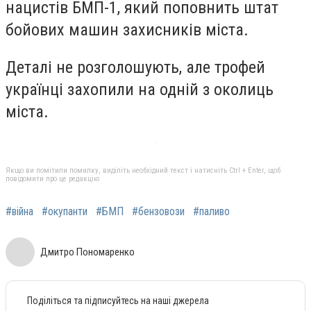
нацистів БМП-1, який поповнить штат
бойових машин захисників міста.
Деталі не розголошують, але трофей
українці захопили на одній з околиць
міста.
Якщо ви помітили помилку, виділіть необхідний текст і натисніть Ctrl + Enter, щоб
повідомити про це редакцію
#війна
#окупанти
#БМП
#бензовози
#паливо
Дмитро Пономаренко
Поділіться та підписуйтесь на наші джерела